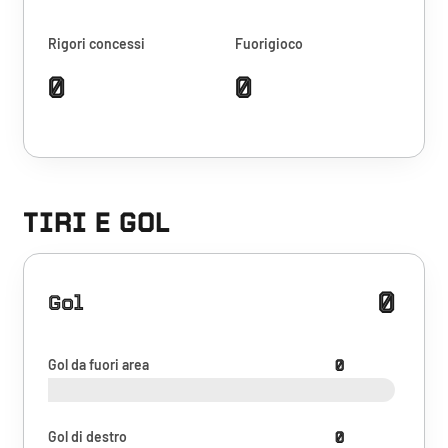
Rigori concessi
Fuorigioco
0
0
TIRI E GOL
0
Gol
Gol da fuori area
0
Gol di destro
0