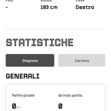
Peso
Altezza
Piede
-
183 cm
Destro
STATISTICHE
Stagione
Carriera
GENERALI
Partite giocate
da inizio partita
0
0
/ -