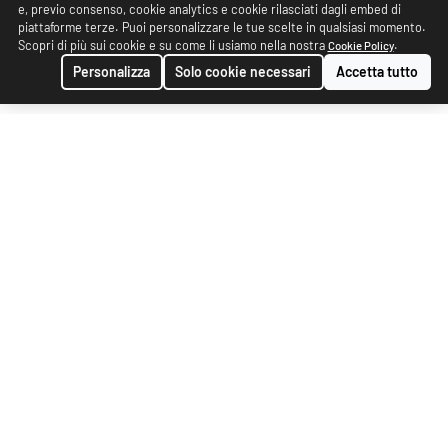
e, previo consenso, cookie analytics e cookie rilasciati dagli embed di
piattaforme terze. Puoi personalizzare le tue scelte in qualsiasi momento.
Scopri di più sui cookie e su come li usiamo nella nostra
.
Cookie Policy
Personalizza
Solo cookie necessari
Accetta tutto