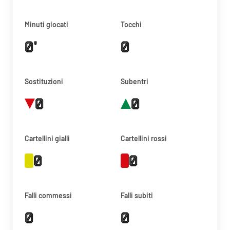
Minuti giocati
Tocchi
0'
0
Sostituzioni
Subentri
0
0
Cartellini gialli
Cartellini rossi
0
0
Falli commessi
Falli subiti
0
0