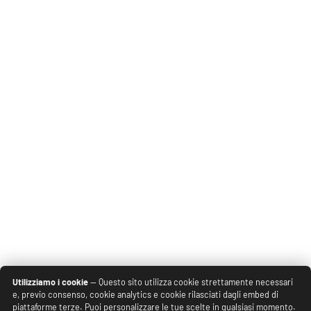
Utilizziamo i cookie
— Questo sito utilizza cookie strettamente necessari
e, previo consenso, cookie analytics e cookie rilasciati dagli embed di
piattaforme terze. Puoi personalizzare le tue scelte in qualsiasi momento.