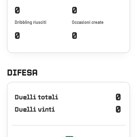
0
0
Dribbling riusciti
Occasioni create
0
0
DIFESA
0
Duelli totali
0
Duelli vinti