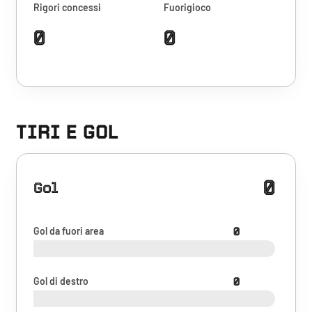
Rigori concessi
Fuorigioco
0
0
TIRI E GOL
0
Gol
Gol da fuori area
0
Gol di destro
0