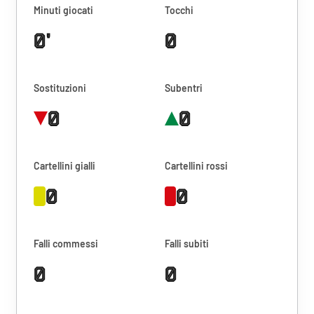
Minuti giocati
Tocchi
0'
0
Sostituzioni
Subentri
0
0
Cartellini gialli
Cartellini rossi
0
0
Falli commessi
Falli subiti
0
0