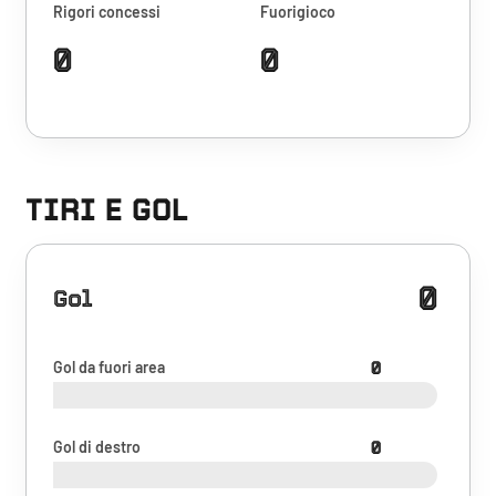
Rigori concessi
Fuorigioco
0
0
TIRI E GOL
0
Gol
Gol da fuori area
0
Gol di destro
0