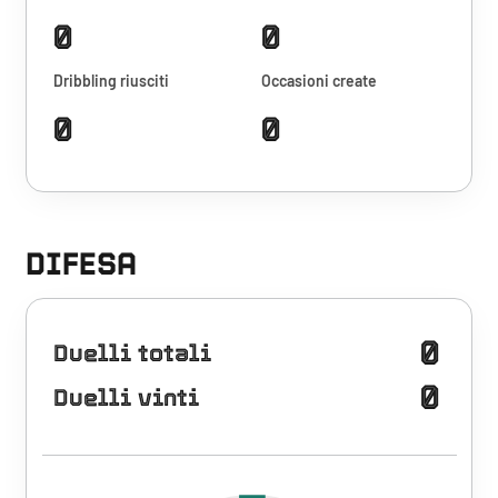
0
0
Dribbling riusciti
Occasioni create
0
0
DIFESA
0
Duelli totali
0
Duelli vinti