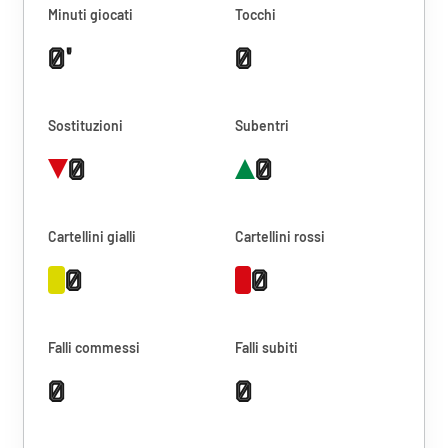
Minuti giocati
Tocchi
0'
0
Sostituzioni
Subentri
0
0
Cartellini gialli
Cartellini rossi
0
0
Falli commessi
Falli subiti
0
0