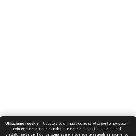
Utilizziamo i cookie
— Questo sito utilizza cookie strettamente necessari
e, previo consenso, cookie analytics e cookie rilasciati dagli embed di
piattaforme terze. Puoi personalizzare le tue scelte in qualsiasi momento.