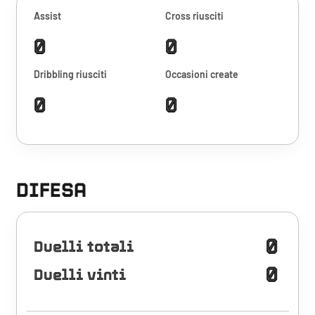
Assist
Cross riusciti
0
0
Dribbling riusciti
Occasioni create
0
0
DIFESA
0
Duelli totali
0
Duelli vinti