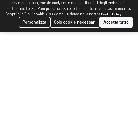
e, previo consenso, cookie analytics e cookie rilasciati dagli embed di
piattaforme terze. Puoi personalizzare le tue scelte in qualsiasi momento.
Scopri di più sui cookie e su come li usiamo nella nostra
.
Cookie Policy
Personalizza
Solo cookie necessari
Accetta tutto