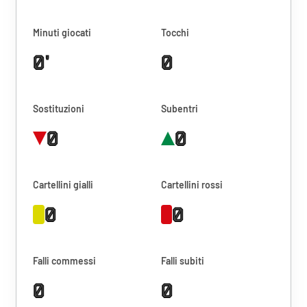
Minuti giocati
Tocchi
0'
0
Sostituzioni
Subentri
0
0
Cartellini gialli
Cartellini rossi
0
0
Falli commessi
Falli subiti
0
0