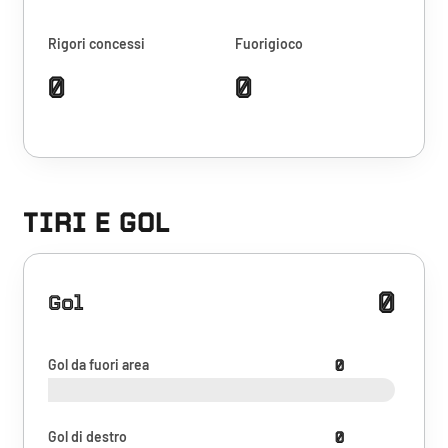
Rigori concessi
Fuorigioco
0
0
TIRI E GOL
0
Gol
Gol da fuori area
0
Gol di destro
0