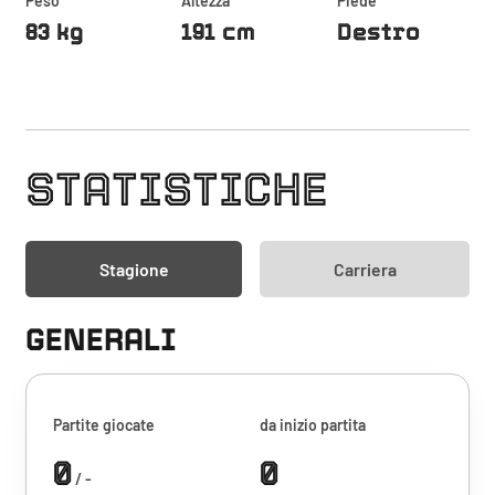
Peso
Altezza
Piede
83 kg
191 cm
Destro
STATISTICHE
Stagione
Carriera
GENERALI
Partite giocate
da inizio partita
0
0
/ -