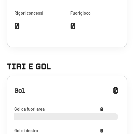
Rigori concessi
Fuorigioco
0
0
TIRI E GOL
0
Gol
Gol da fuori area
0
Gol di destro
0