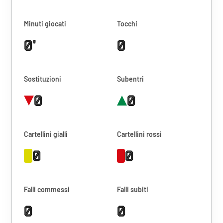
Minuti giocati
Tocchi
0'
0
Sostituzioni
Subentri
0
0
Cartellini gialli
Cartellini rossi
0
0
Falli commessi
Falli subiti
0
0