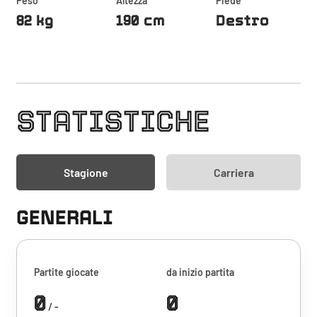
Peso
Altezza
Piede
82 kg
190 cm
Destro
STATISTICHE
Stagione
Carriera
GENERALI
Partite giocate
da inizio partita
0
0
/ -