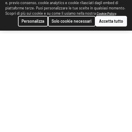
e, previo consenso, cookie analytics e cookie rilasciati dagli embed di
piattaforme terze. Puoi personalizzare le tue scelte in qualsiasi momento.
Scopri di più sui cookie e su come li usiamo nella nostra
.
Cookie Policy
Personalizza
Solo cookie necessari
Accetta tutto