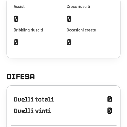
Assist
Cross riusciti
0
0
Dribbling riusciti
Occasioni create
0
0
DIFESA
0
Duelli totali
0
Duelli vinti