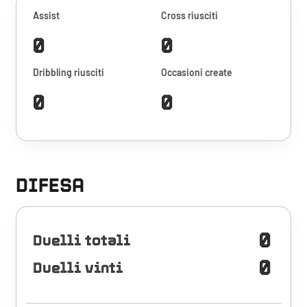
Assist
Cross riusciti
0
0
Dribbling riusciti
Occasioni create
0
0
DIFESA
0
Duelli totali
0
Duelli vinti