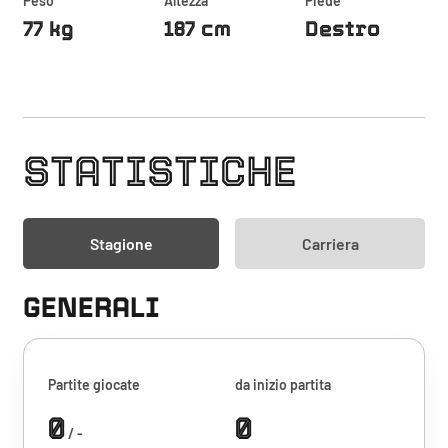
Peso
Altezza
Piede
77 kg
187 cm
Destro
STATISTICHE
Stagione
Carriera
GENERALI
Partite giocate
da inizio partita
0
0
/ -