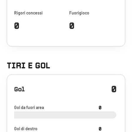
Rigori concessi
Fuorigioco
0
0
TIRI E GOL
0
Gol
Gol da fuori area
0
Gol di destro
0