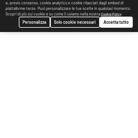
e, previo consenso, cookie analytics e cookie rilasciati dagli embed di
piattaforme terze. Puoi personalizzare le tue scelte in qualsiasi momento.
Scopri di più sui cookie e su come li usiamo nella nostra
.
Cookie Policy
Personalizza
Solo cookie necessari
Accetta tutto