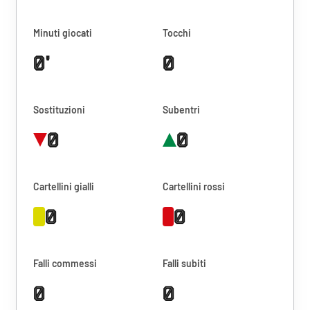
Minuti giocati
Tocchi
0'
0
Sostituzioni
Subentri
0
0
Cartellini gialli
Cartellini rossi
0
0
Falli commessi
Falli subiti
0
0