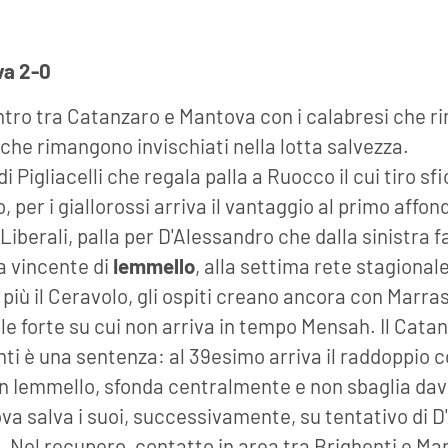
va 2-0
ntro tra Catanzaro e Mantova con i calabresi che rin
 che rimangono invischiati nella lotta salvezza.
i Pigliacelli che regala palla a Ruocco il cui tiro sfio
 per i giallorossi arriva il vantaggio al primo affo
Liberali, palla per D'Alessandro che dalla sinistra fa
ta vincente di
Iemmello
, alla settima rete stagional
più il Ceravolo, gli ospiti creano ancora con Marra
le forte su cui non arriva in tempo Mensah. Il Catan
ti è una sentenza: al 39esimo arriva il raddoppio 
an Iemmello, sfonda centralmente e non sbaglia davan
va salva i suoi, successivamente, su tentativo di 
i. Nel recupero, contatto in area tra Brighenti e M