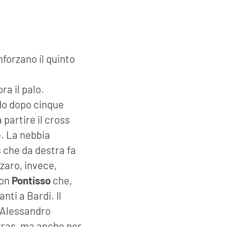
forzano il quinto
ra il palo.
ndo dopo cinque
 partire il cross
e. La nebbia
s che da destra fa
zaro, invece,
con
Pontisso
che,
ti a Bardi. Il
D'Alessandro
arras, ma anche per