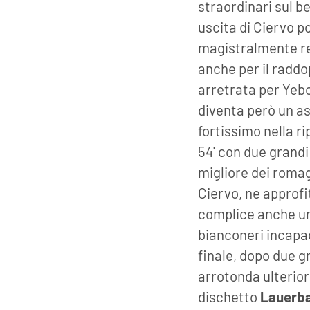
straordinari sul be
uscita di Ciervo p
magistralmente reg
anche per il raddo
arretrata per Yebo
diventa però un a
fortissimo nella ri
54' con due grandi
migliore dei romagn
Ciervo, ne approf
complice anche una
bianconeri incapac
finale, dopo due g
arrotonda ulterior
dischetto
Lauerb