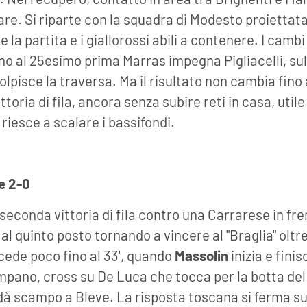
lare. Si riparte con la squadra di Modesto proiettata
re la partita e i giallorossi abili a contenere. I camb
no al 25esimo prima Marras impegna Pigliacelli, sul
pisce la traversa. Ma il risultato non cambia fino al
toria di fila, ancora senza subire reti in casa, utile 
 riesce a scalare i bassifondi.
e 2-0
 seconda vittoria di fila contro una Carrarese in fre
 al quinto posto tornando a vincere al "Braglia" olt
ccede poco fino al 33', quando
Massolin
inizia e finis
mpano, cross su De Luca che tocca per la botta del
 dà scampo a Bleve. La risposta toscana si ferma su