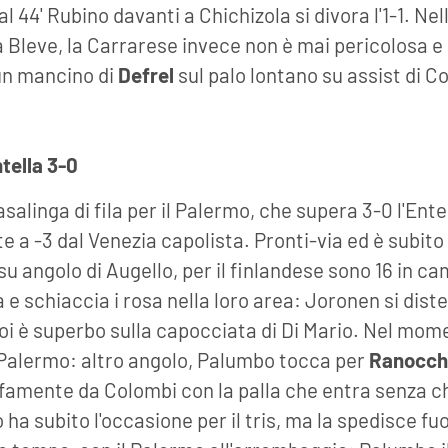
 al 44' Rubino davanti a Chichizola si divora l'1-1. Ne
 Bleve, la Carrarese invece non è mai pericolosa e a
 un mancino di
Defrel
sul palo lontano su assist di Co
tella 3-0
salinga di fila per il Palermo, che supera 3-0 l'Ente
 -3 dal Venezia capolista. Pronti-via ed è subit
u angolo di Augello, per il finlandese sono 16 in c
a e schiaccia i rosa nella loro area: Joronen si dis
poi è superbo sulla capocciata di Di Mario. Nel mom
l Palermo: altro angolo, Palumbo tocca per
Ranocch
ffamente da Colombi con la palla che entra senza c
ha subito l'occasione per il tris, ma la spedisce fuo