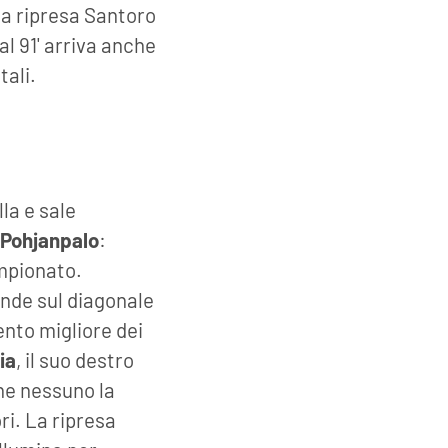
lla ripresa Santoro
l 91' arriva anche
tali.
lla e sale
o
Pohjanpalo
:
ampionato.
tende sul diagonale
ento migliore dei
ia
, il suo destro
he nessuno la
ri. La ripresa