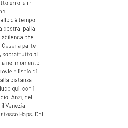
utto errore in
ma
vallo c'è tempo
 destra, palla
e sbilenca che
Il Cesena parte
, soprattutto al
, ma nel momento
ovie e liscio di
alla distanza
ude qui, con i
gio. Anzi, nel
il Venezia
o stesso Haps. Dal