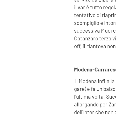
il var è tutto rego
tentativo di riapri
scompiglio e intor
successiva Muci col
Catanzaro terza vit
off, il Mantova non
Modena-Carrares
Il Modena infila la
gare) e fa un balzo
l'ultima volta. Su
allargando per Za
dell'Inter che non