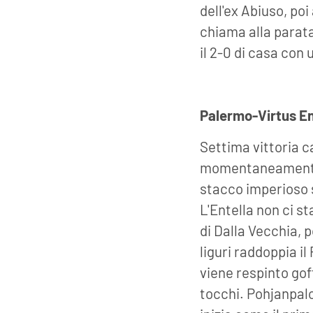
dell'ex Abiuso, poi
chiama alla parata
il 2-0 di casa con
Palermo-Virtus En
Settima vittoria ca
momentaneamente a
stacco imperioso s
L'Entella non ci st
di Dalla Vecchia, 
liguri raddoppia i
viene respinto go
tocchi. Pohjanpalo 