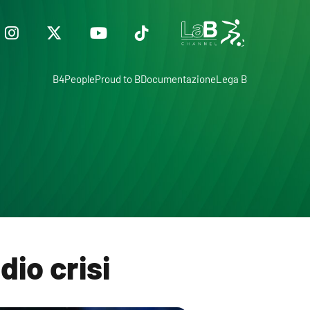
B4People
Proud to B
Documentazione
Lega B
dio crisi