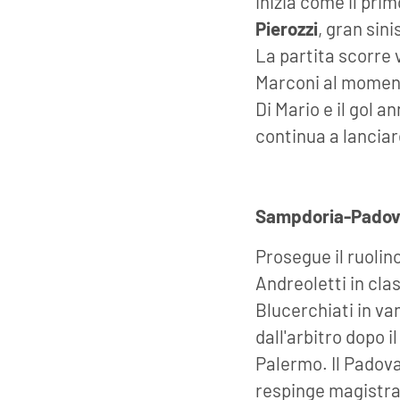
inizia come il pri
Pierozzi
, gran sini
La partita scorre 
Marconi al moment
Di Mario e il gol a
continua a lanciar
Sampdoria-Padov
Prosegue il ruolin
Andreoletti in cla
Blucerchiati in va
dall'arbitro dopo i
Palermo. Il Padova
respinge magistral