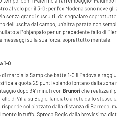
mo tempo, con il Palermo all'arrembaggio: Palumbo i
stro al volo per il 3-0; per l'ex Modena sono nove gli 
via senza grandi sussulti: da segnalare soprattutto 
o dell'uscita dal campo, un'altra parata non sempl
nnullato a Pohjanpalo per un precedente fallo di Pier
e messaggi sulla sua forza, soprattutto mentale.
a 1-0
o di marcia la Samp che batte 1-0 il Padova e raggiu
ssifica a quota 29 punti volando lontano dalla zona
ntaggio dopo 34' minuti con
Brunori
che realizza il
l fallo di Villa su Begic, lanciato a rete dallo stesso
 risponde col piazzato dalla distanza di Barreca, m
mente in tuffo. Spreca Begic dalla brevissima dist