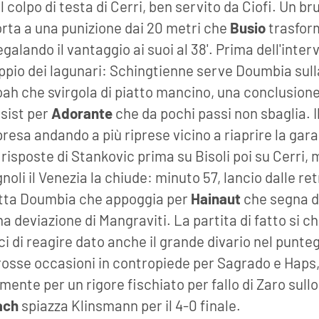
l colpo di testa di Cerri, ben servito da Ciofi. Un br
orta a una punizione dai 20 metri che
Busio
trasfor
alando il vantaggio ai suoi al 38'. Prima dell'inter
ppio dei lagunari: Schingtienne serve Doumbia sulla
ah che svirgola di piatto mancino, una conclusion
ssist per
Adorante
che da pochi passi non sbaglia. 
presa andando a più riprese vicino a riaprire la gara
 risposte di Stankovic prima su Bisoli poi su Cerri
oli il Venezia la chiude: minuto 57, lancio dalle retr
itta Doumbia che appoggia per
Hainaut
che segna d
 deviazione di Mangraviti. La partita di fatto si chi
i di reagire dato anche il grande divario nel punteg
rosse occasioni in contropiede per Sagrado e Haps, 
mente per un rigore fischiato per fallo di Zaro sull
ach
spiazza Klinsmann per il 4-0 finale.