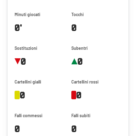
Minuti giocati
Tocchi
0'
0
Sostituzioni
Subentri
0
0
Cartellini gialli
Cartellini rossi
0
0
Falli commessi
Falli subiti
0
0