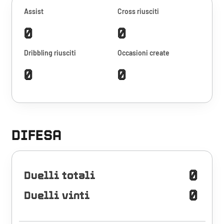
Assist
Cross riusciti
0
0
Dribbling riusciti
Occasioni create
0
0
DIFESA
0
Duelli totali
0
Duelli vinti