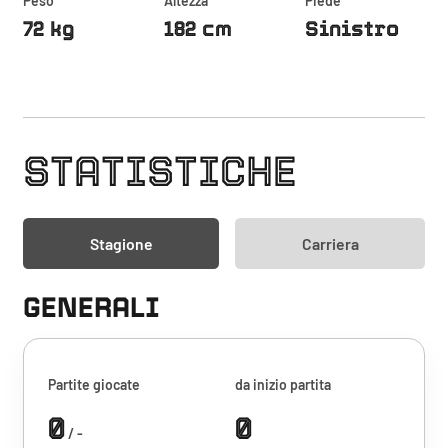
Peso
Altezza
Piede
72 kg
182 cm
Sinistro
STATISTICHE
Stagione
Carriera
GENERALI
Partite giocate
da inizio partita
0
0
/ -