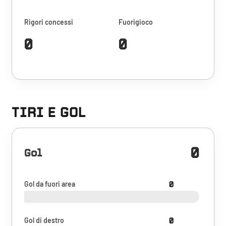
Rigori concessi
Fuorigioco
0
0
TIRI E GOL
0
Gol
Gol da fuori area
0
Gol di destro
0