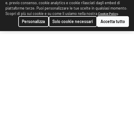
e, previo consenso, cookie analytics e cookie rilasciati dagli embed di
piattaforme terze. Puoi personalizzare le tue scelte in qualsiasi momento.
Scopri di più sui cookie e su come li usiamo nella nostra
.
Cookie Policy
Personalizza
Solo cookie necessari
Accetta tutto