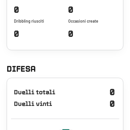
0
0
Dribbling riusciti
Occasioni create
0
0
DIFESA
0
Duelli totali
0
Duelli vinti