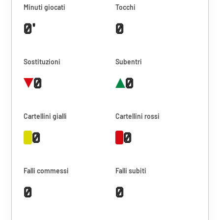
Minuti giocati
Tocchi
0'
0
Sostituzioni
Subentri
0
0
Cartellini gialli
Cartellini rossi
0
0
Falli commessi
Falli subiti
0
0