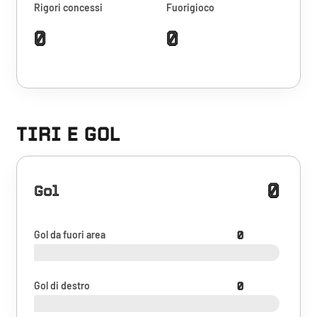
Rigori concessi
Fuorigioco
0
0
TIRI E GOL
0
Gol
Gol da fuori area
0
Gol di destro
0