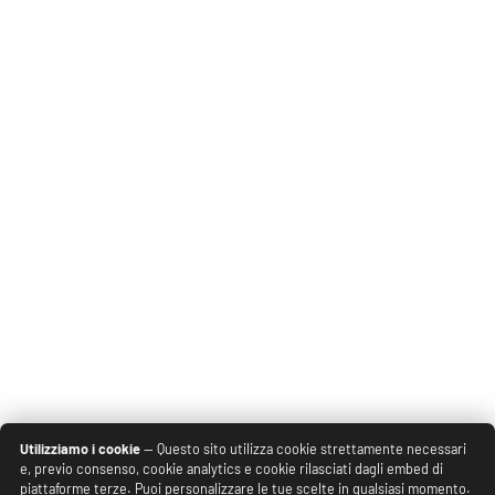
Utilizziamo i cookie
— Questo sito utilizza cookie strettamente necessari
e, previo consenso, cookie analytics e cookie rilasciati dagli embed di
piattaforme terze. Puoi personalizzare le tue scelte in qualsiasi momento.