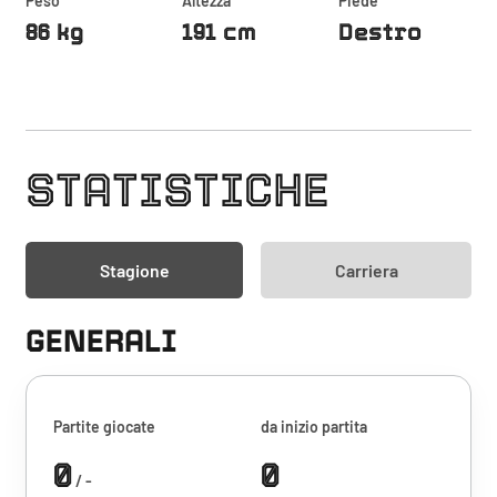
Peso
Altezza
Piede
86 kg
191 cm
Destro
STATISTICHE
Stagione
Carriera
GENERALI
Partite giocate
da inizio partita
0
0
/ -