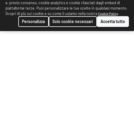
e, previo consenso, cookie analytics e cookie rilasciati dagli embed di
piattaforme terze. Puoi personalizzare le tue scelte in qualsiasi momento.
Scopri di più sui cookie e su come li usiamo nella nostra
.
Cookie Policy
Personalizza
Solo cookie necessari
Accetta tutto