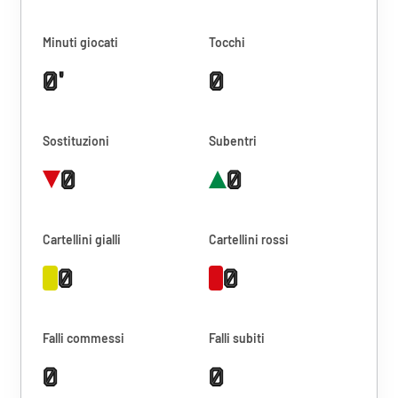
Minuti giocati
Tocchi
0'
0
Sostituzioni
Subentri
0
0
Cartellini gialli
Cartellini rossi
0
0
Falli commessi
Falli subiti
0
0