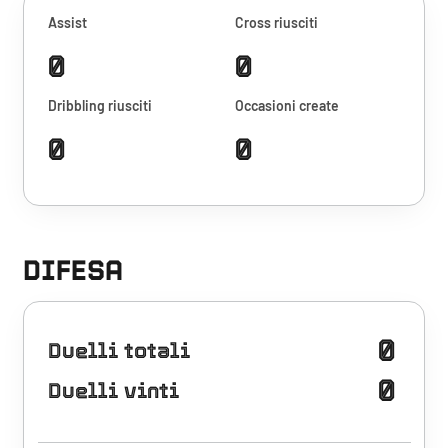
Assist
Cross riusciti
0
0
Dribbling riusciti
Occasioni create
0
0
DIFESA
0
Duelli totali
0
Duelli vinti