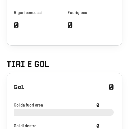
Rigori concessi
Fuorigioco
0
0
TIRI E GOL
0
Gol
Gol da fuori area
0
Gol di destro
0