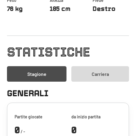
Peso
Altezza
Piede
76 kg
185 cm
Destro
STATISTICHE
Stagione
Carriera
GENERALI
Partite giocate
da inizio partita
0
0
/ -