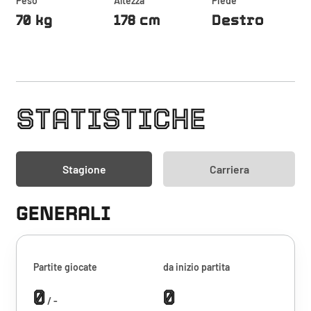
Peso
Altezza
Piede
70 kg
178 cm
Destro
STATISTICHE
Stagione
Carriera
GENERALI
Partite giocate
da inizio partita
0
0
/ -