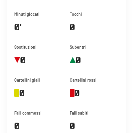
Minuti giocati
Tocchi
0'
0
Sostituzioni
Subentri
0
0
Cartellini gialli
Cartellini rossi
0
0
Falli commessi
Falli subiti
0
0