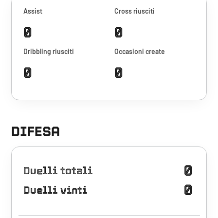
Assist
Cross riusciti
0
0
Dribbling riusciti
Occasioni create
0
0
DIFESA
0
Duelli totali
0
Duelli vinti