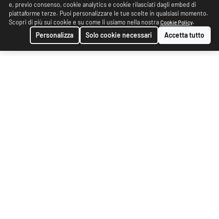
e, previo consenso, cookie analytics e cookie rilasciati dagli embed di
piattaforme terze. Puoi personalizzare le tue scelte in qualsiasi momento.
Scopri di più sui cookie e su come li usiamo nella nostra
.
Cookie Policy
Personalizza
Solo cookie necessari
Accetta tutto