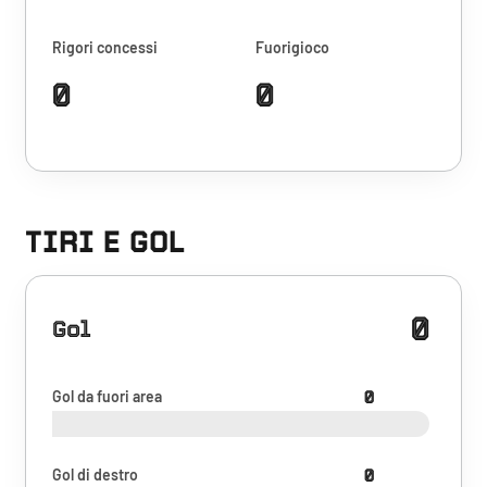
Rigori concessi
Fuorigioco
0
0
TIRI E GOL
0
Gol
Gol da fuori area
0
Gol di destro
0