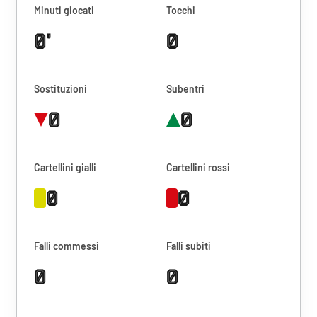
Minuti giocati
Tocchi
0'
0
Sostituzioni
Subentri
0
0
Cartellini gialli
Cartellini rossi
0
0
Falli commessi
Falli subiti
0
0