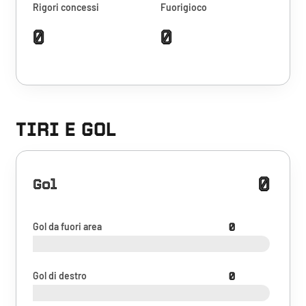
Rigori concessi
Fuorigioco
0
0
TIRI E GOL
0
Gol
Gol da fuori area
0
Gol di destro
0