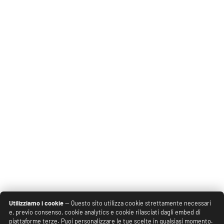
Utilizziamo i cookie
— Questo sito utilizza cookie strettamente necessari
e, previo consenso, cookie analytics e cookie rilasciati dagli embed di
piattaforme terze. Puoi personalizzare le tue scelte in qualsiasi momento.