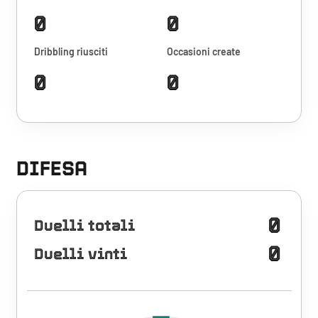
0
0
Dribbling riusciti
Occasioni create
0
0
DIFESA
0
Duelli totali
0
Duelli vinti