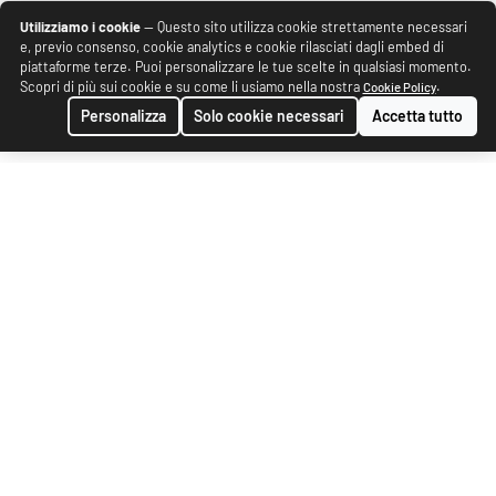
Utilizziamo i cookie
— Questo sito utilizza cookie strettamente necessari
e, previo consenso, cookie analytics e cookie rilasciati dagli embed di
piattaforme terze. Puoi personalizzare le tue scelte in qualsiasi momento.
Scopri di più sui cookie e su come li usiamo nella nostra
.
Cookie Policy
Personalizza
Solo cookie necessari
Accetta tutto