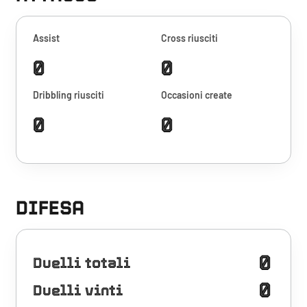
Assist
Cross riusciti
0
0
Dribbling riusciti
Occasioni create
0
0
DIFESA
0
Duelli totali
0
Duelli vinti