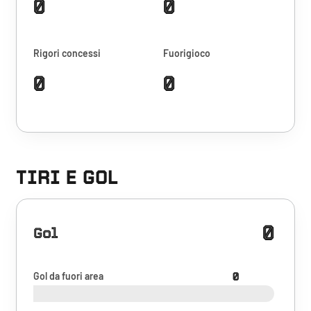
0
0
Rigori concessi
Fuorigioco
0
0
TIRI E GOL
0
Gol
Gol da fuori area
0