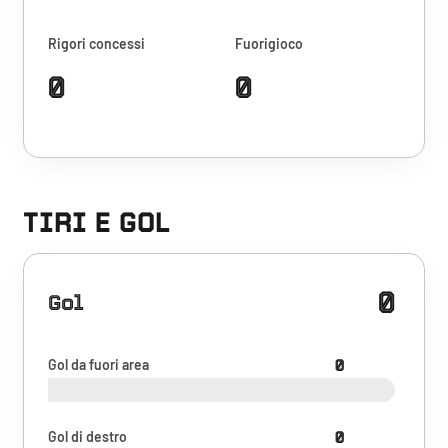
Rigori concessi
Fuorigioco
0
0
TIRI E GOL
0
Gol
Gol da fuori area
0
Gol di destro
0