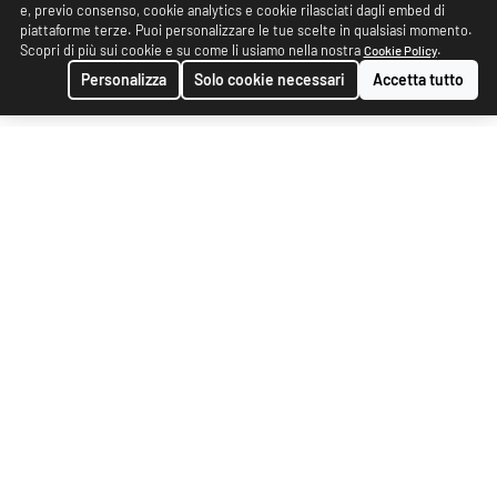
e, previo consenso, cookie analytics e cookie rilasciati dagli embed di
piattaforme terze. Puoi personalizzare le tue scelte in qualsiasi momento.
Scopri di più sui cookie e su come li usiamo nella nostra
.
Cookie Policy
Personalizza
Solo cookie necessari
Accetta tutto