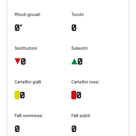
Minuti giocati
Tocchi
0'
0
Sostituzioni
Subentri
0
0
Cartellini gialli
Cartellini rossi
0
0
Falli commessi
Falli subiti
0
0