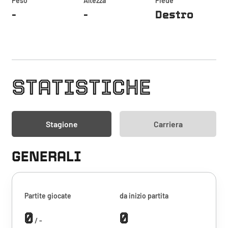
Peso
Altezza
Piede
-
-
Destro
STATISTICHE
Stagione
Carriera
GENERALI
Partite giocate
da inizio partita
0
0
/ -