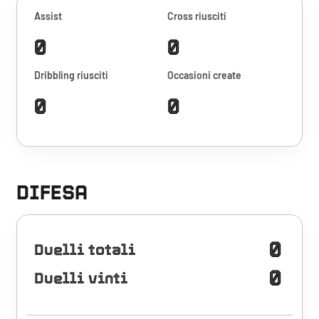
Assist
Cross riusciti
0
0
Dribbling riusciti
Occasioni create
0
0
DIFESA
0
Duelli totali
0
Duelli vinti