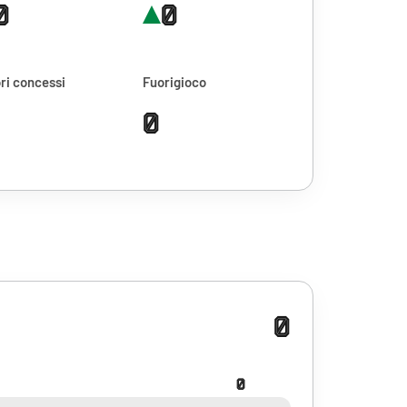
0
0
ri concessi
Fuorigioco
0
0
0