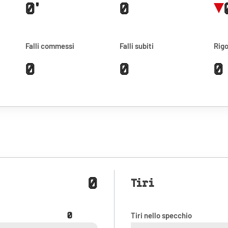
0'
0
Falli commessi
Falli subiti
Rigo
0
0
0
0
Tiri
0
Tiri nello specchio