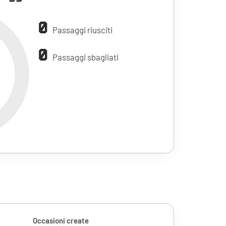
0
Passaggi riusciti
0
Passaggi sbagliati
Occasioni create