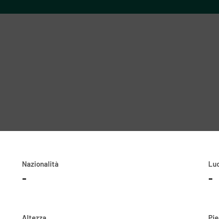
Nazionalità
Luo
-
-
Altezza
Pi