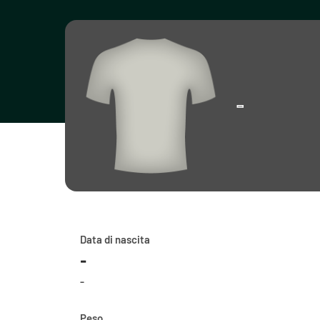
-
Data di nascita
-
-
Peso