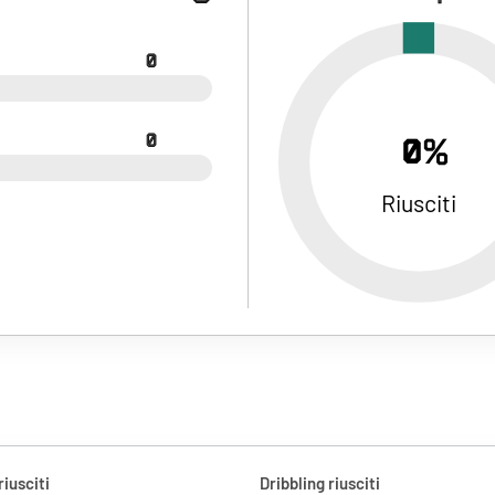
0
0
0%
Riusciti
riusciti
Dribbling riusciti