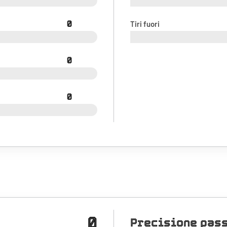
0
Tiri fuori
0
0
0
Precisione pas