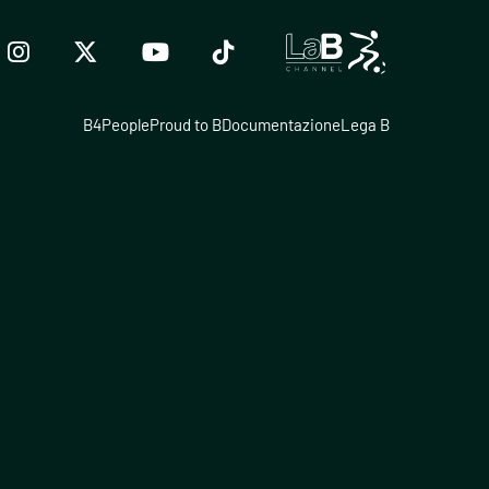
B4People
Proud to B
Documentazione
Lega B