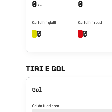
0
0
/ -
Cartellini gialli
Cartellini rossi
0
0
TIRI E GOL
Gol
Gol da fuori area