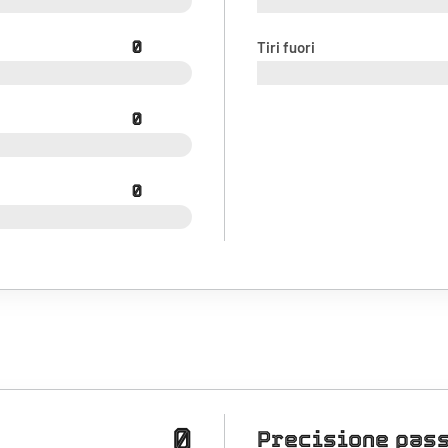
0
Tiri fuori
0
0
0
Precisione pas