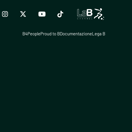
B4People
Proud to B
Documentazione
Lega B