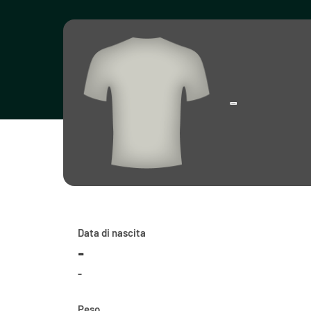
-
Data di nascita
-
-
Peso