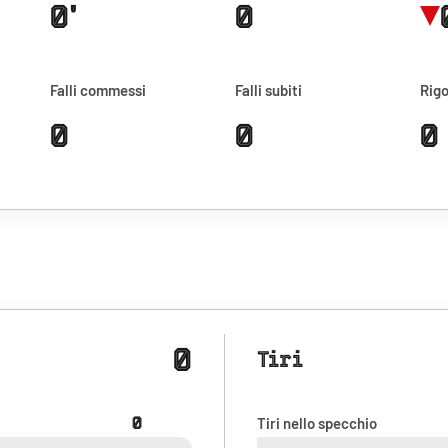
0'
0
Falli commessi
Falli subiti
Rigo
0
0
0
0
Tiri
0
Tiri nello specchio