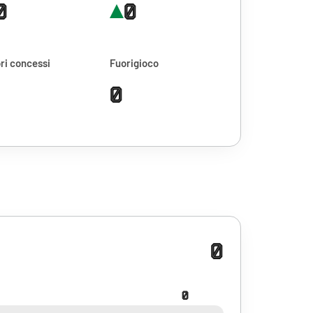
0
0
ri concessi
Fuorigioco
0
0
0