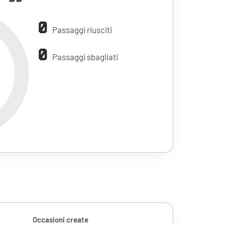
0
Passaggi riusciti
0
Passaggi sbagliati
Occasioni create