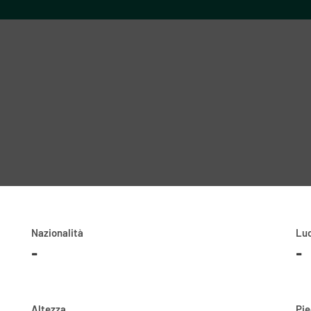
Nazionalità
Luo
-
-
Altezza
Pi