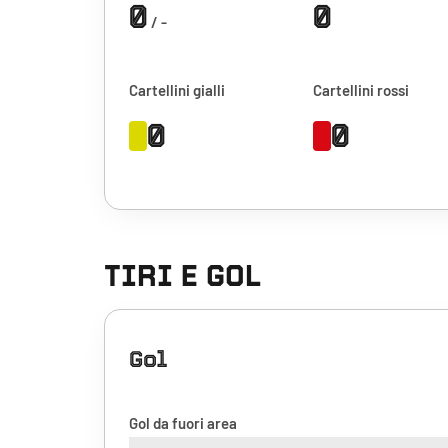
0
0
/ -
Cartellini gialli
Cartellini rossi
0
0
TIRI E GOL
Gol
Gol da fuori area