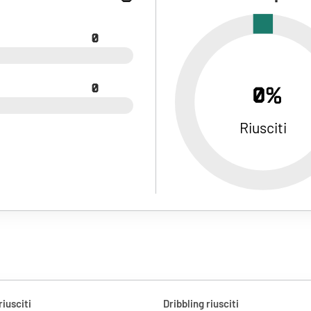
0
0
0%
Riusciti
riusciti
Dribbling riusciti