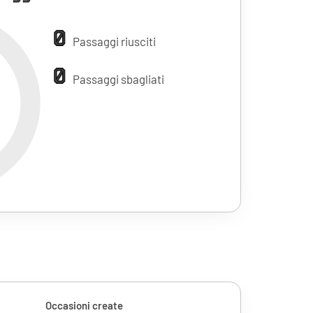
0
Passaggi riusciti
0
Passaggi sbagliati
Occasioni create