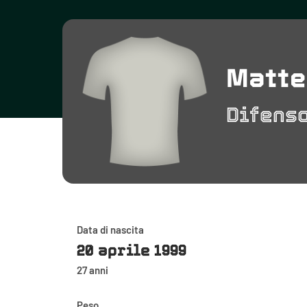
Matte
Difens
Data di nascita
20 aprile 1999
27 anni
Peso