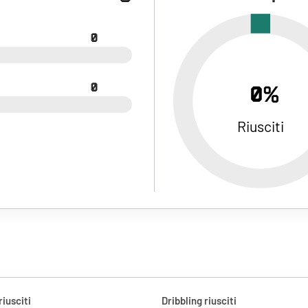
0
0
0%
Riusciti
riusciti
Dribbling riusciti