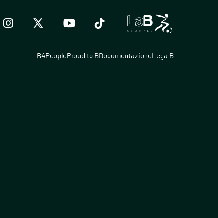
B4People
Proud to B
Documentazione
Lega B