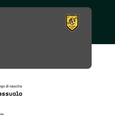
go di nascita
assuolo
ede