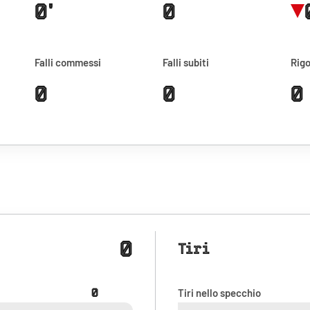
0'
0
Falli commessi
Falli subiti
Rigo
0
0
0
0
Tiri
0
Tiri nello specchio