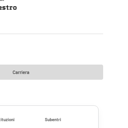
estro
Carriera
ituzioni
Subentri