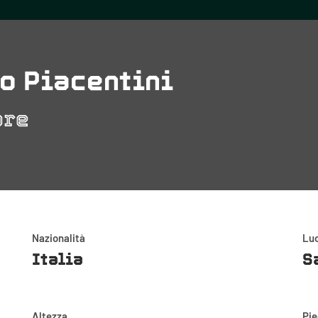
o Piacentini
ore
Nazionalità
Luo
Italia
S
Altezza
Pi