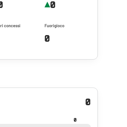
0
0
ri concessi
Fuorigioco
0
0
0