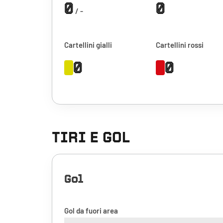
0
0
/ -
Cartellini gialli
Cartellini rossi
0
0
TIRI E GOL
Gol
Gol da fuori area