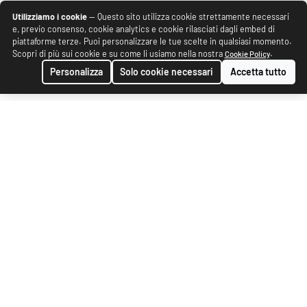
Utilizziamo i cookie
— Questo sito utilizza cookie strettamente necessari
e, previo consenso, cookie analytics e cookie rilasciati dagli embed di
piattaforme terze. Puoi personalizzare le tue scelte in qualsiasi momento.
Scopri di più sui cookie e su come li usiamo nella nostra
.
Cookie Policy
Personalizza
Solo cookie necessari
Accetta tutto