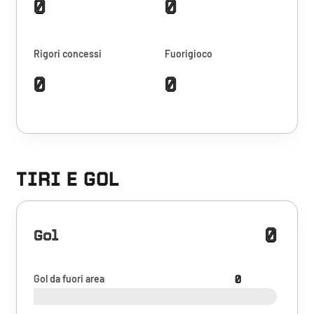
0
0
Rigori concessi
Fuorigioco
0
0
TIRI E GOL
0
Gol
Gol da fuori area
0