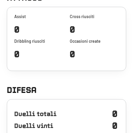
Assist
Cross riusciti
0
0
Dribbling riusciti
Occasioni create
0
0
DIFESA
0
Duelli totali
0
Duelli vinti