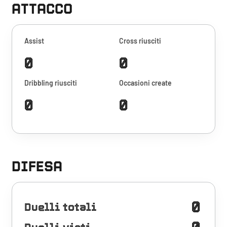
ATTACCO
Assist
Cross riusciti
0
0
Dribbling riusciti
Occasioni create
0
0
DIFESA
0
Duelli totali
0