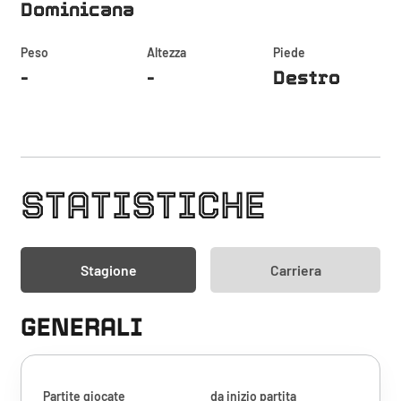
Dominicana
Peso
Altezza
Piede
-
-
Destro
STATISTICHE
Stagione
Carriera
GENERALI
Partite giocate
da inizio partita