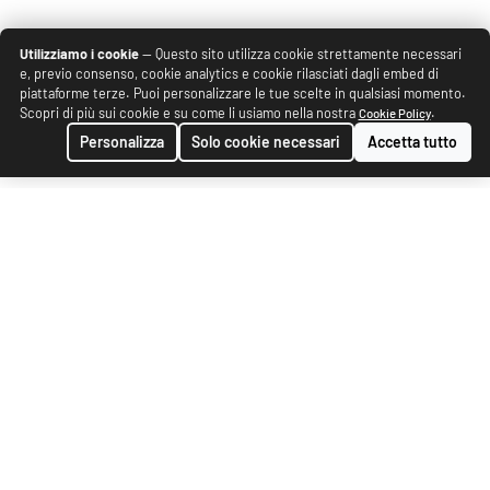
Utilizziamo i cookie
— Questo sito utilizza cookie strettamente necessari
e, previo consenso, cookie analytics e cookie rilasciati dagli embed di
piattaforme terze. Puoi personalizzare le tue scelte in qualsiasi momento.
Scopri di più sui cookie e su come li usiamo nella nostra
.
Cookie Policy
Personalizza
Solo cookie necessari
Accetta tutto