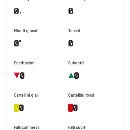
0
0
/ -
Minuti giocati
Tocchi
0'
0
Sostituzioni
Subentri
0
0
Cartellini gialli
Cartellini rossi
0
0
Falli commessi
Falli subiti