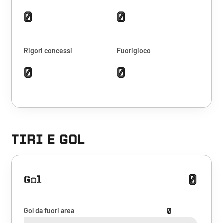
0
0
Rigori concessi
Fuorigioco
0
0
TIRI E GOL
0
Gol
Gol da fuori area
0