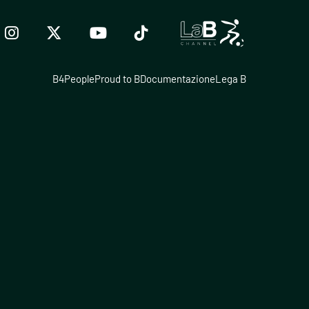
B4People
Proud to B
Documentazione
Lega B