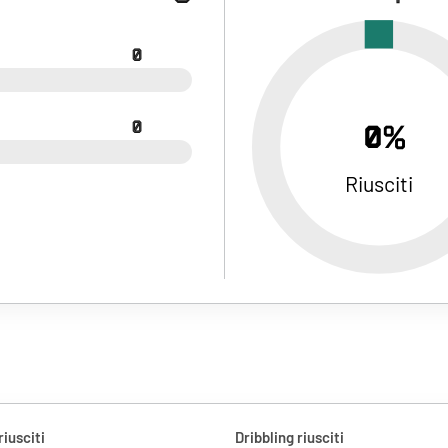
0
0
0%
Riusciti
riusciti
Dribbling riusciti