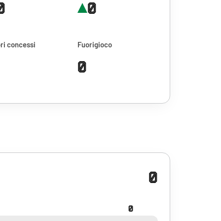
0
0
ri concessi
Fuorigioco
0
0
0