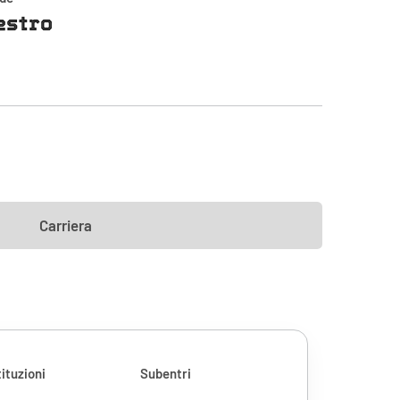
estro
Carriera
ituzioni
Subentri