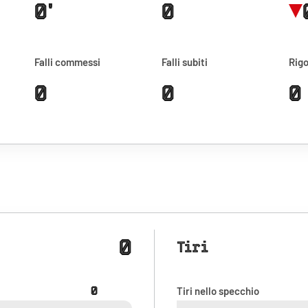
0'
0
Falli commessi
Falli subiti
Rigo
0
0
0
0
Tiri
0
Tiri nello specchio