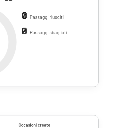
0
Passaggi riusciti
0
Passaggi sbagliati
Occasioni create