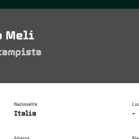
 Meli
campista
Nazionalità
Luo
Italia
-
Altezza
Pi