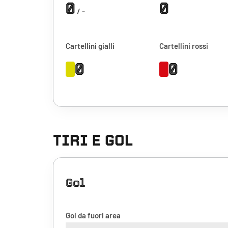
0
0
/ -
Cartellini gialli
Cartellini rossi
0
0
TIRI E GOL
Gol
Gol da fuori area