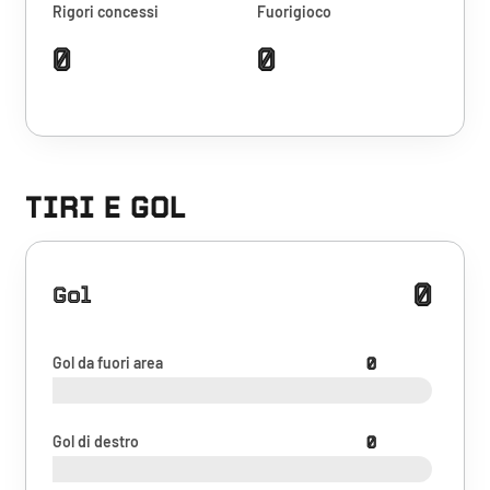
Rigori concessi
Fuorigioco
0
0
TIRI E GOL
0
Gol
Gol da fuori area
0
Gol di destro
0