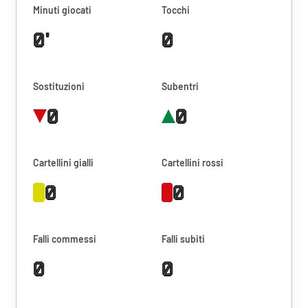
Minuti giocati
Tocchi
0'
0
Sostituzioni
Subentri
0
0
Cartellini gialli
Cartellini rossi
0
0
Falli commessi
Falli subiti
0
0