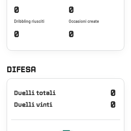
0
0
Dribbling riusciti
Occasioni create
0
0
DIFESA
0
Duelli totali
0
Duelli vinti