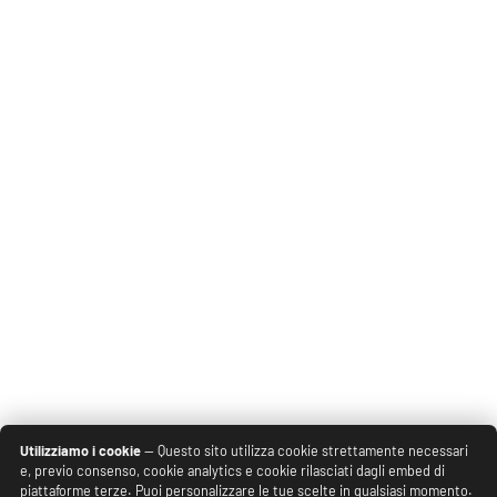
Utilizziamo i cookie
— Questo sito utilizza cookie strettamente necessari
e, previo consenso, cookie analytics e cookie rilasciati dagli embed di
piattaforme terze. Puoi personalizzare le tue scelte in qualsiasi momento.