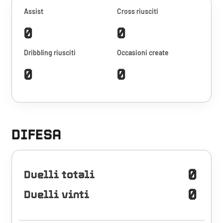
Assist
Cross riusciti
0
0
Dribbling riusciti
Occasioni create
0
0
DIFESA
0
Duelli totali
0
Duelli vinti