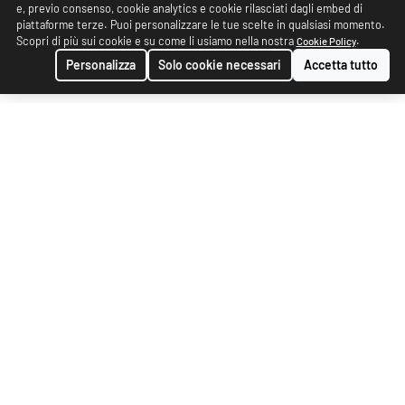
e, previo consenso, cookie analytics e cookie rilasciati dagli embed di
piattaforme terze. Puoi personalizzare le tue scelte in qualsiasi momento.
Scopri di più sui cookie e su come li usiamo nella nostra
.
Cookie Policy
Personalizza
Solo cookie necessari
Accetta tutto