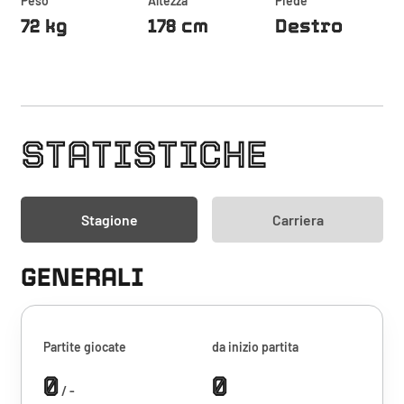
Peso
Altezza
Piede
72 kg
178 cm
Destro
STATISTICHE
Stagione
Carriera
GENERALI
Partite giocate
da inizio partita
0
0
/ -