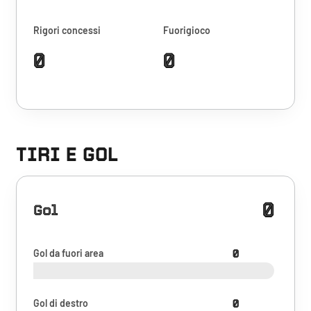
Rigori concessi
Fuorigioco
0
0
TIRI E GOL
0
Gol
Gol da fuori area
0
Gol di destro
0