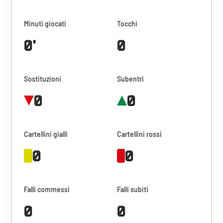
Minuti giocati
Tocchi
0'
0
Sostituzioni
Subentri
0
0
Cartellini gialli
Cartellini rossi
0
0
Falli commessi
Falli subiti
0
0