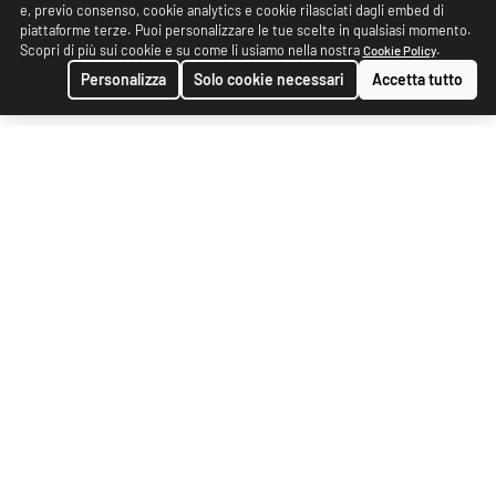
e, previo consenso, cookie analytics e cookie rilasciati dagli embed di
piattaforme terze. Puoi personalizzare le tue scelte in qualsiasi momento.
Scopri di più sui cookie e su come li usiamo nella nostra
.
Cookie Policy
Personalizza
Solo cookie necessari
Accetta tutto