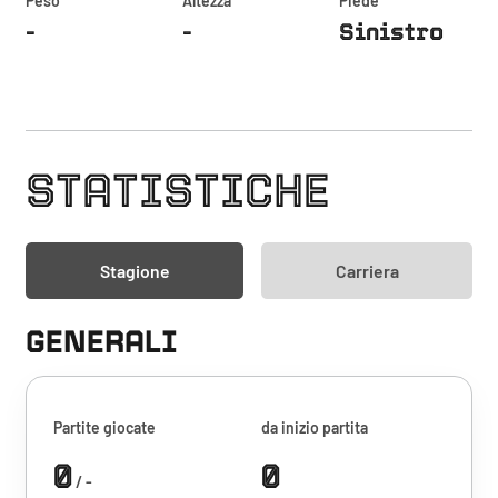
Peso
Altezza
Piede
-
-
Sinistro
STATISTICHE
Stagione
Carriera
GENERALI
Partite giocate
da inizio partita
0
0
/ -