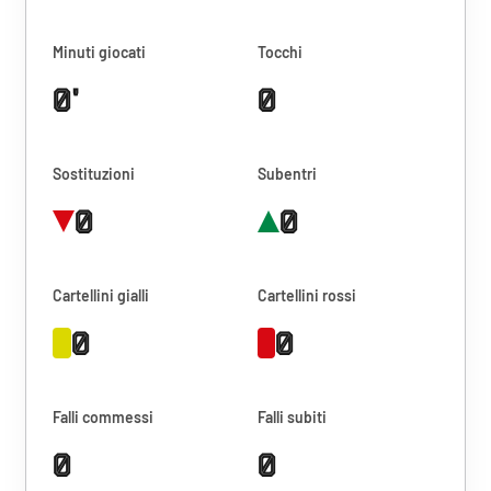
Minuti giocati
Tocchi
0'
0
Sostituzioni
Subentri
0
0
Cartellini gialli
Cartellini rossi
0
0
Falli commessi
Falli subiti
0
0