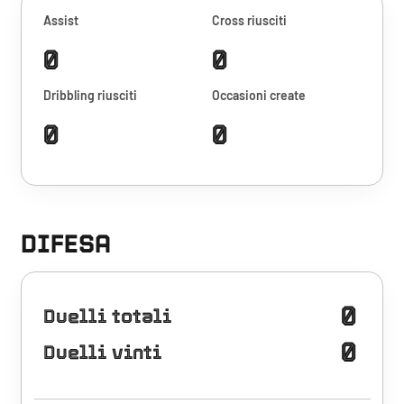
Assist
Cross riusciti
0
0
Dribbling riusciti
Occasioni create
0
0
DIFESA
0
Duelli totali
0
Duelli vinti