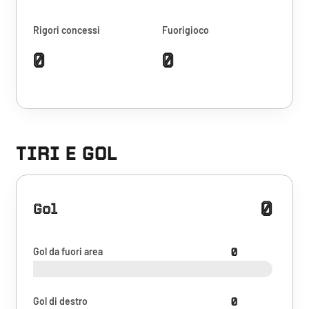
Rigori concessi
Fuorigioco
0
0
TIRI E GOL
0
Gol
Gol da fuori area
0
Gol di destro
0