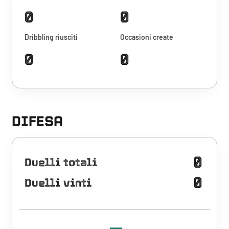
0
0
Dribbling riusciti
Occasioni create
0
0
DIFESA
0
Duelli totali
0
Duelli vinti