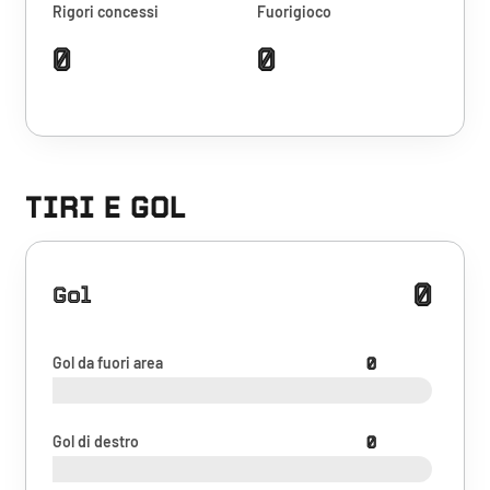
Rigori concessi
Fuorigioco
0
0
TIRI E GOL
0
Gol
Gol da fuori area
0
Gol di destro
0