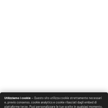
Utilizziamo i cookie
— Questo sito utilizza cookie strettamente necessari
e, previo consenso, cookie analytics e cookie rilasciati dagli embed di
piattaforme terze. Puoi personalizzare le tue scelte in qualsiasi momento.