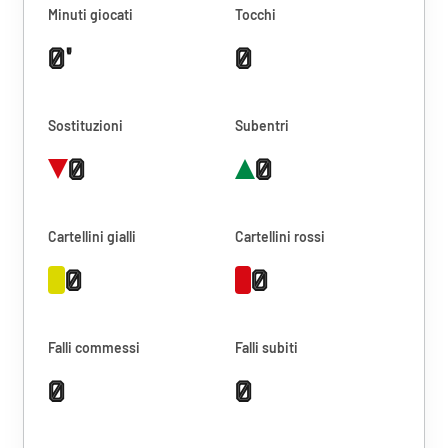
Minuti giocati
Tocchi
0'
0
Sostituzioni
Subentri
0
0
Cartellini gialli
Cartellini rossi
0
0
Falli commessi
Falli subiti
0
0