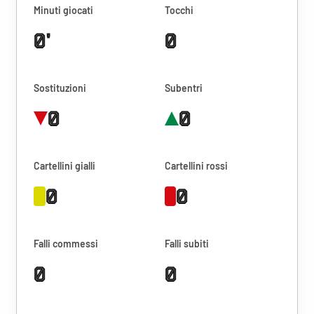
Minuti giocati
Tocchi
0'
0
Sostituzioni
Subentri
0
0
Cartellini gialli
Cartellini rossi
0
0
Falli commessi
Falli subiti
0
0