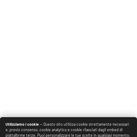
Utilizziamo i cookie
— Questo sito utilizza cookie strettamente necessari
e, previo consenso, cookie analytics e cookie rilasciati dagli embed di
piattaforme terze. Puoi personalizzare le tue scelte in qualsiasi momento.