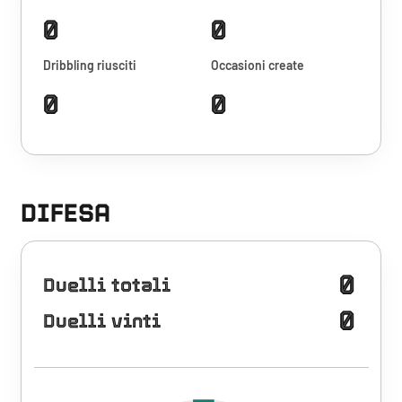
0
0
Dribbling riusciti
Occasioni create
0
0
DIFESA
0
Duelli totali
0
Duelli vinti