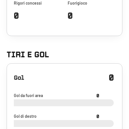
Rigori concessi
Fuorigioco
0
0
TIRI E GOL
0
Gol
Gol da fuori area
0
Gol di destro
0