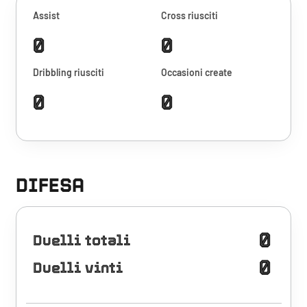
Assist
Cross riusciti
0
0
Dribbling riusciti
Occasioni create
0
0
DIFESA
0
Duelli totali
0
Duelli vinti