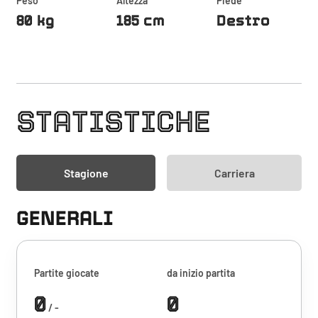
Peso
Altezza
Piede
80 kg
185 cm
Destro
STATISTICHE
Stagione
Carriera
GENERALI
Partite giocate
da inizio partita
0
0
/ -