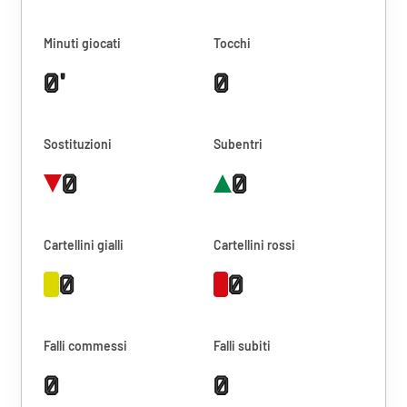
Minuti giocati
Tocchi
0'
0
Sostituzioni
Subentri
0
0
Cartellini gialli
Cartellini rossi
0
0
Falli commessi
Falli subiti
0
0