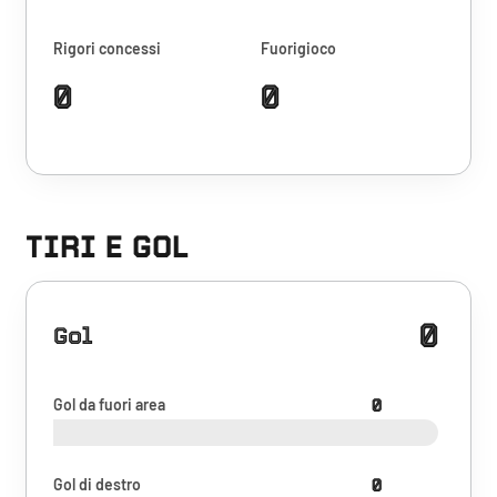
Rigori concessi
Fuorigioco
0
0
TIRI E GOL
0
Gol
Gol da fuori area
0
Gol di destro
0