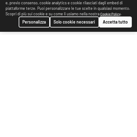
e, previo consenso, cookie analytics e cookie rilasciati dagli embed di
piattaforme terze. Puoi personalizzare le tue scelte in qualsiasi momento.
Scopri di più sui cookie e su come li usiamo nella nostra
.
Cookie Policy
Personalizza
Solo cookie necessari
Accetta tutto