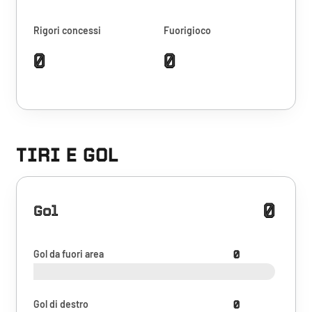
Rigori concessi
Fuorigioco
0
0
TIRI E GOL
0
Gol
Gol da fuori area
0
Gol di destro
0