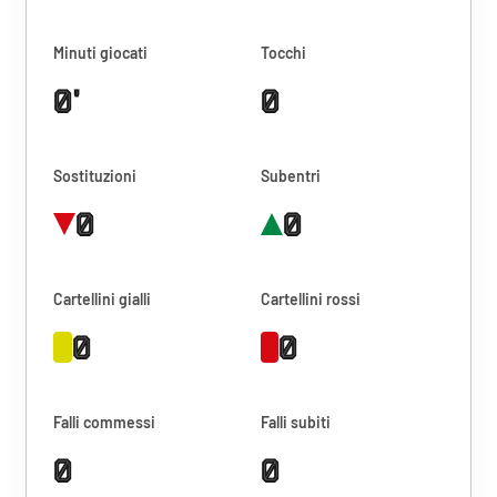
Minuti giocati
Tocchi
0'
0
Sostituzioni
Subentri
0
0
Cartellini gialli
Cartellini rossi
0
0
Falli commessi
Falli subiti
0
0