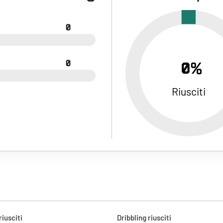
0
0
0%
Riusciti
riusciti
Dribbling riusciti