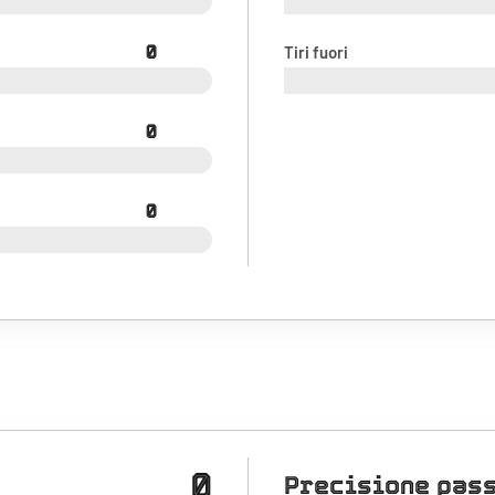
0
Tiri fuori
0
0
0
Precisione pas