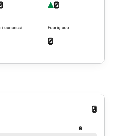
0
0
ri concessi
Fuorigioco
0
0
0