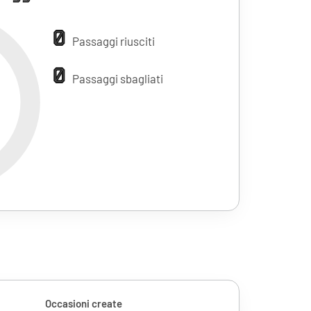
0
Passaggi riusciti
0
Passaggi sbagliati
Occasioni create