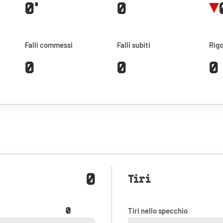
0'
0
Falli commessi
Falli subiti
Rigo
0
0
0
0
Tiri
0
Tiri nello specchio