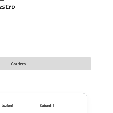
estro
Carriera
ituzioni
Subentri