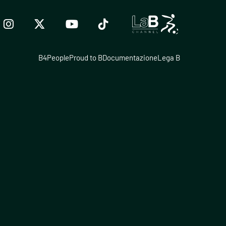
B4People
Proud to B
Documentazione
Lega B