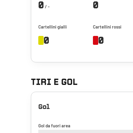
0
0
/ -
Cartellini gialli
Cartellini rossi
0
0
TIRI E GOL
Gol
Gol da fuori area