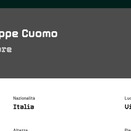
ppe Cuomo
ore
Nazionalità
Luo
Italia
V
Altezza
Pi