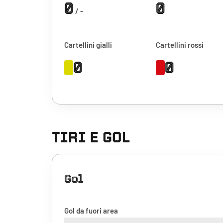
0
0
/ -
Cartellini gialli
Cartellini rossi
0
0
TIRI E GOL
Gol
Gol da fuori area