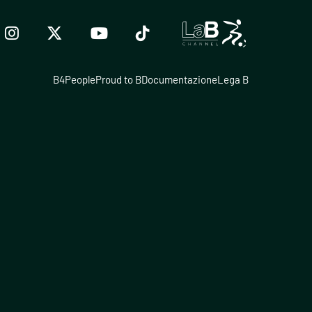
B4People
Proud to B
Documentazione
Lega B