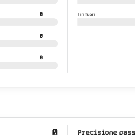
0
Tiri fuori
0
0
0
Precisione pas