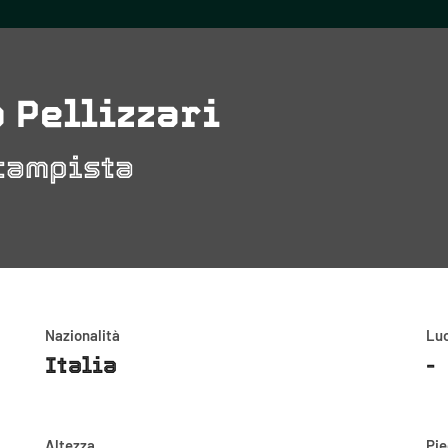
o Pellizzari
campista
Nazionalità
Luo
Italia
-
Altezza
Pi