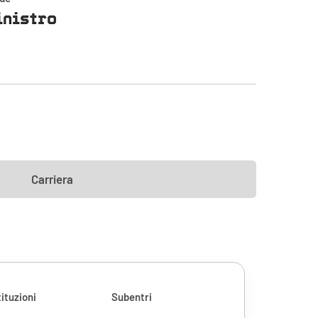
inistro
Carriera
ituzioni
Subentri