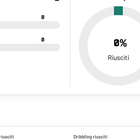
0
0
0%
Riusciti
riusciti
Dribbling riusciti