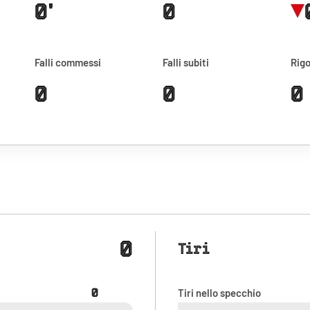
0'
0
Falli commessi
Falli subiti
Rigo
0
0
0
0
Tiri
0
Tiri nello specchio