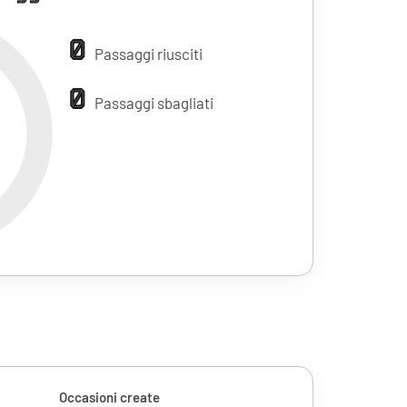
0
Passaggi riusciti
0
Passaggi sbagliati
Occasioni create