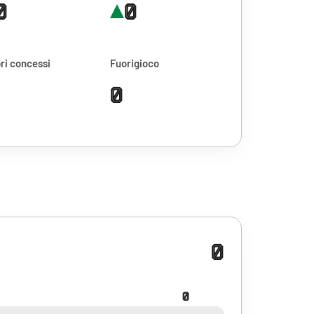
0
0
ri concessi
Fuorigioco
0
0
0