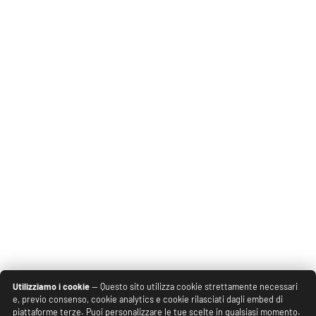
Utilizziamo i cookie
— Questo sito utilizza cookie strettamente necessari
e, previo consenso, cookie analytics e cookie rilasciati dagli embed di
piattaforme terze. Puoi personalizzare le tue scelte in qualsiasi momento.