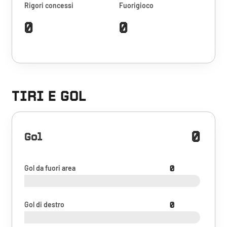
Rigori concessi
Fuorigioco
0
0
TIRI E GOL
0
Gol
Gol da fuori area
0
Gol di destro
0