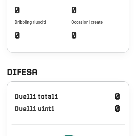
0
0
Dribbling riusciti
Occasioni create
0
0
DIFESA
0
Duelli totali
0
Duelli vinti