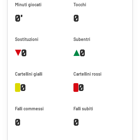
Minuti giocati
Tocchi
0'
0
Sostituzioni
Subentri
0
0
Cartellini gialli
Cartellini rossi
0
0
Falli commessi
Falli subiti
0
0