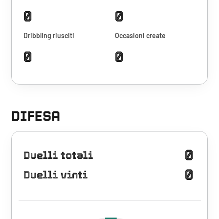
0
0
Dribbling riusciti
Occasioni create
0
0
DIFESA
0
Duelli totali
0
Duelli vinti