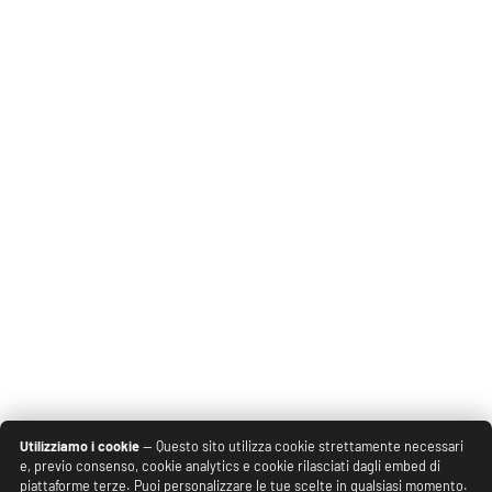
Utilizziamo i cookie
— Questo sito utilizza cookie strettamente necessari
e, previo consenso, cookie analytics e cookie rilasciati dagli embed di
piattaforme terze. Puoi personalizzare le tue scelte in qualsiasi momento.