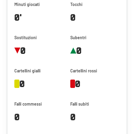
Minuti giocati
Tocchi
0'
0
Sostituzioni
Subentri
0
0
Cartellini gialli
Cartellini rossi
0
0
Falli commessi
Falli subiti
0
0