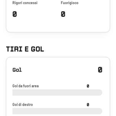
Rigori concessi
Fuorigioco
0
0
TIRI E GOL
0
Gol
Gol da fuori area
0
Gol di destro
0