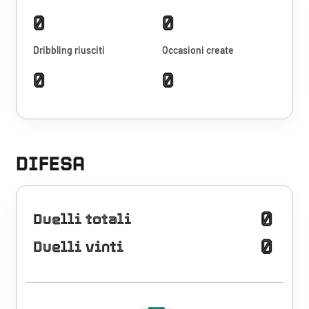
0
0
Dribbling riusciti
Occasioni create
0
0
DIFESA
0
Duelli totali
0
Duelli vinti