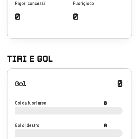
Rigori concessi
Fuorigioco
0
0
TIRI E GOL
0
Gol
Gol da fuori area
0
Gol di destro
0