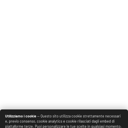
Utilizziamo i cookie
— Questo sito utilizza cookie strettamente necessari
e, previo consenso, cookie analytics e cookie rilasciati dagli embed di
piattaforme terze. Puoi personalizzare le tue scelte in qualsiasi momento.