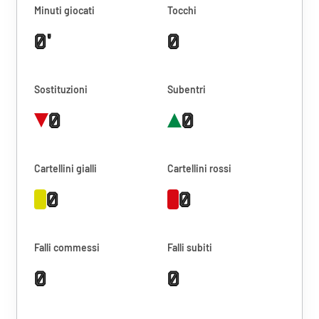
Minuti giocati
Tocchi
0'
0
Sostituzioni
Subentri
0
0
Cartellini gialli
Cartellini rossi
0
0
Falli commessi
Falli subiti
0
0