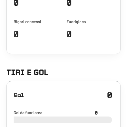
0
0
Rigori concessi
Fuorigioco
0
0
TIRI E GOL
0
Gol
Gol da fuori area
0