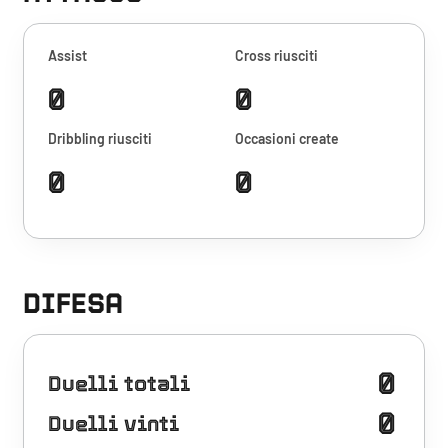
Assist
Cross riusciti
0
0
Dribbling riusciti
Occasioni create
0
0
DIFESA
0
Duelli totali
0
Duelli vinti