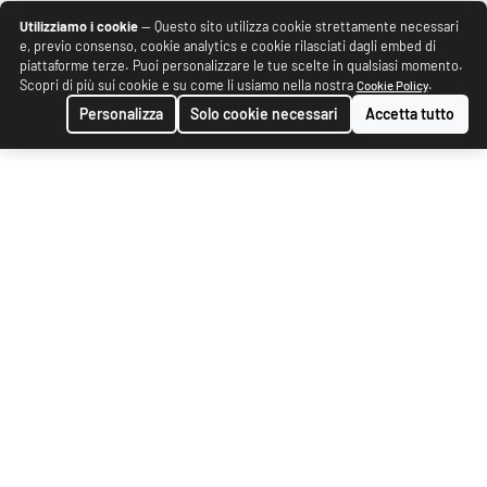
Utilizziamo i cookie
— Questo sito utilizza cookie strettamente necessari
e, previo consenso, cookie analytics e cookie rilasciati dagli embed di
piattaforme terze. Puoi personalizzare le tue scelte in qualsiasi momento.
Scopri di più sui cookie e su come li usiamo nella nostra
.
Cookie Policy
Personalizza
Solo cookie necessari
Accetta tutto