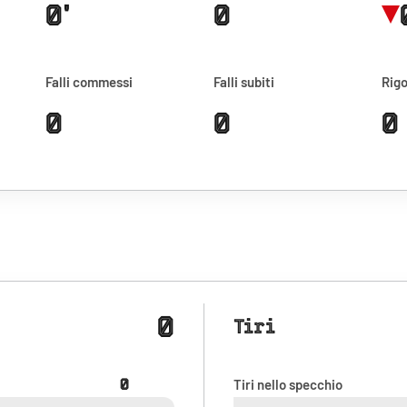
0'
0
Falli commessi
Falli subiti
Rigo
0
0
0
0
Tiri
0
Tiri nello specchio