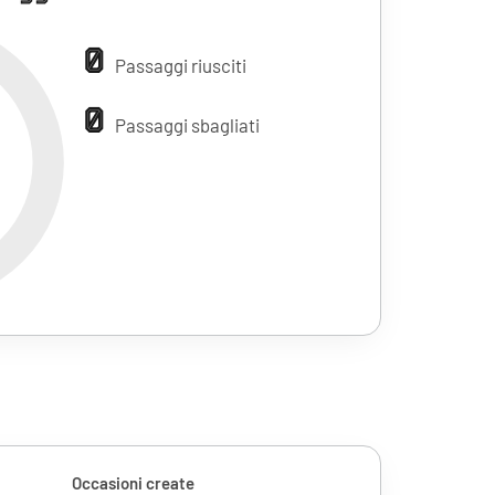
0
Passaggi riusciti
0
Passaggi sbagliati
Occasioni create