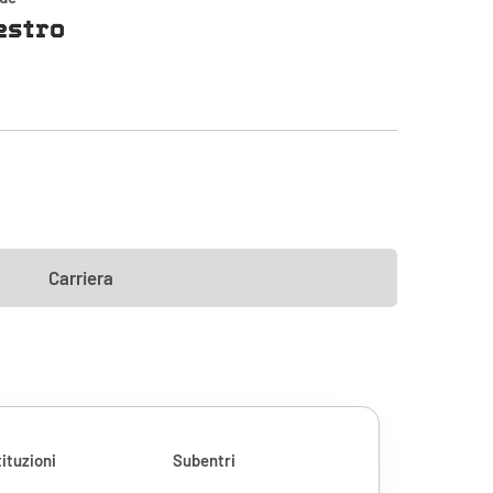
estro
Carriera
ituzioni
Subentri