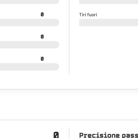
0
Tiri fuori
0
0
0
Precisione pas