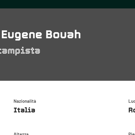
 Eugene Bouah
campista
Nazionalità
Luo
Italia
R
Altezza
Pi