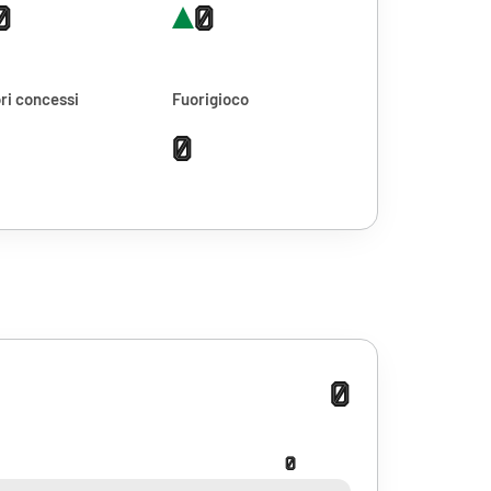
0
0
ri concessi
Fuorigioco
0
0
0