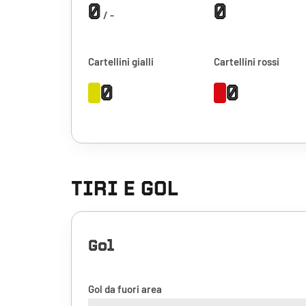
0
0
/ -
Cartellini gialli
Cartellini rossi
0
0
TIRI E GOL
Gol
Gol da fuori area