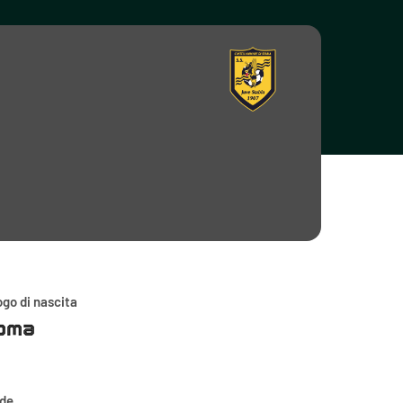
go di nascita
oma
ede