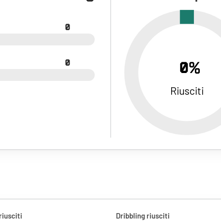
0
0
0%
Riusciti
riusciti
Dribbling riusciti