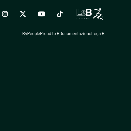
B4People
Proud to B
Documentazione
Lega B