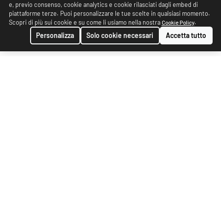
e, previo consenso, cookie analytics e cookie rilasciati dagli embed di
piattaforme terze. Puoi personalizzare le tue scelte in qualsiasi momento.
Scopri di più sui cookie e su come li usiamo nella nostra
.
Cookie Policy
Personalizza
Solo cookie necessari
Accetta tutto