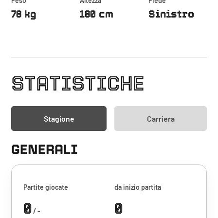
Peso
Altezza
Piede
78 kg
180 cm
Sinistro
STATISTICHE
Stagione
Carriera
GENERALI
Partite giocate
da inizio partita
0
0
/ -