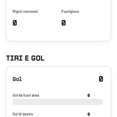
Rigori concessi
Fuorigioco
0
0
TIRI E GOL
0
Gol
Gol da fuori area
0
Gol di destro
0