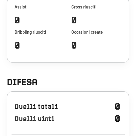
Assist
Cross riusciti
0
0
Dribbling riusciti
Occasioni create
0
0
DIFESA
0
Duelli totali
0
Duelli vinti