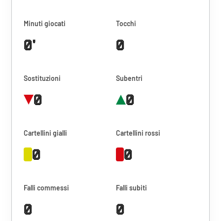
Minuti giocati
Tocchi
0'
0
Sostituzioni
Subentri
0
0
Cartellini gialli
Cartellini rossi
0
0
Falli commessi
Falli subiti
0
0