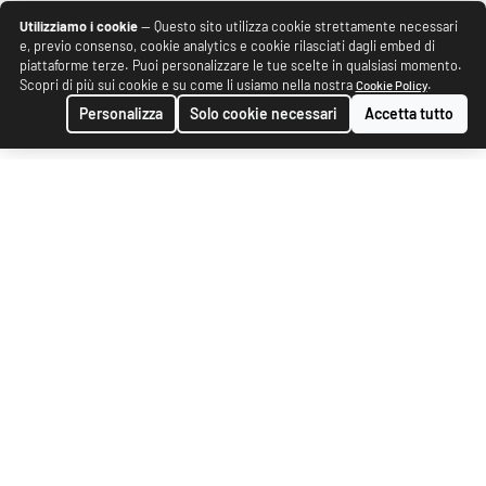
Utilizziamo i cookie
— Questo sito utilizza cookie strettamente necessari
e, previo consenso, cookie analytics e cookie rilasciati dagli embed di
piattaforme terze. Puoi personalizzare le tue scelte in qualsiasi momento.
Scopri di più sui cookie e su come li usiamo nella nostra
.
Cookie Policy
Personalizza
Solo cookie necessari
Accetta tutto