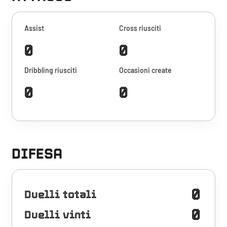
Assist
Cross riusciti
0
0
Dribbling riusciti
Occasioni create
0
0
DIFESA
0
Duelli totali
0
Duelli vinti