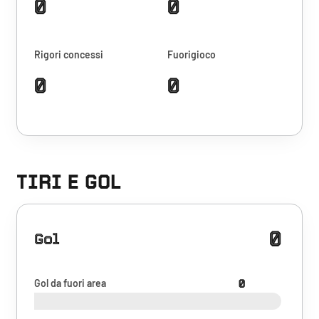
0
0
Rigori concessi
Fuorigioco
0
0
TIRI E GOL
0
Gol
Gol da fuori area
0