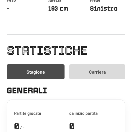
Peso
Altezza
Piede
-
193 cm
Sinistro
STATISTICHE
Stagione
Carriera
GENERALI
Partite giocate
da inizio partita
0
0
/ -