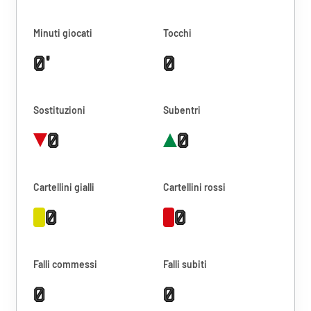
Minuti giocati
Tocchi
0'
0
Sostituzioni
Subentri
0
0
Cartellini gialli
Cartellini rossi
0
0
Falli commessi
Falli subiti
0
0