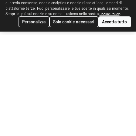
e, previo consenso, cookie analytics e cookie rilasciati dagli embed di
piattaforme terze. Puoi personalizzare le tue scelte in qualsiasi momento.
Scopri di più sui cookie e su come li usiamo nella nostra
.
Cookie Policy
Personalizza
Solo cookie necessari
Accetta tutto