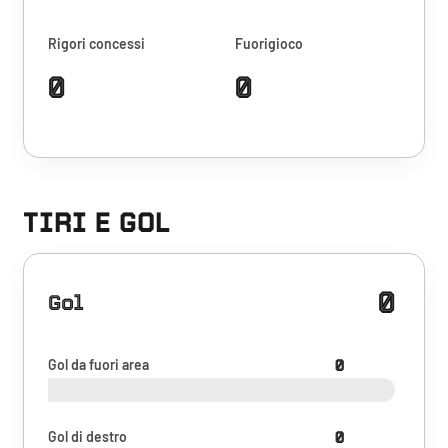
Rigori concessi
Fuorigioco
0
0
TIRI E GOL
0
Gol
Gol da fuori area
0
Gol di destro
0