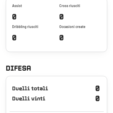
Assist
Cross riusciti
0
0
Dribbling riusciti
Occasioni create
0
0
DIFESA
0
Duelli totali
0
Duelli vinti