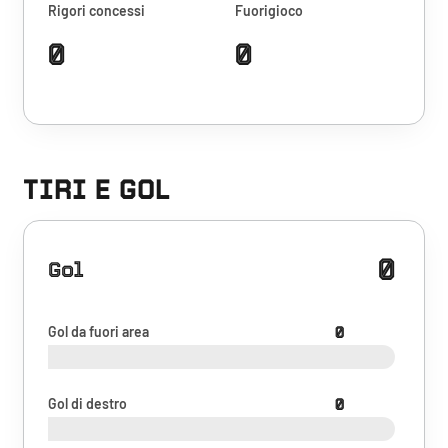
Rigori concessi
Fuorigioco
0
0
TIRI E GOL
0
Gol
Gol da fuori area
0
Gol di destro
0