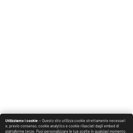
Utilizziamo i cookie
— Questo sito utilizza cookie strettamente necessari
e, previo consenso, cookie analytics e cookie rilasciati dagli embed di
piattaforme terze. Puoi personalizzare le tue scelte in qualsiasi momento.