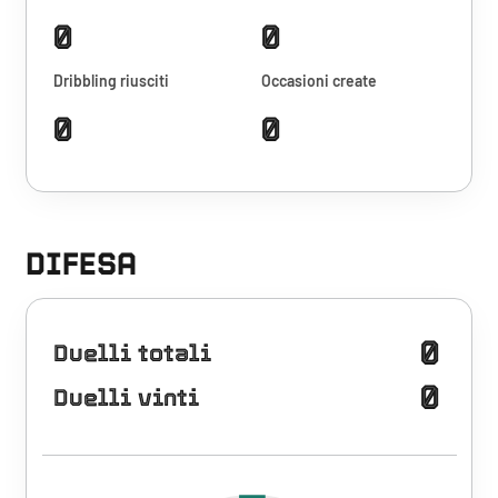
0
0
Dribbling riusciti
Occasioni create
0
0
DIFESA
0
Duelli totali
0
Duelli vinti