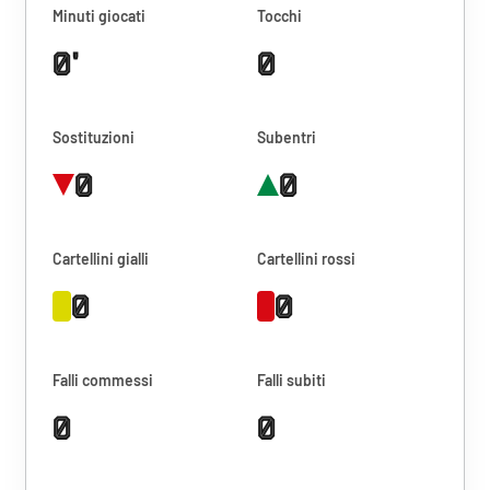
Minuti giocati
Tocchi
0'
0
Sostituzioni
Subentri
0
0
Cartellini gialli
Cartellini rossi
0
0
Falli commessi
Falli subiti
0
0