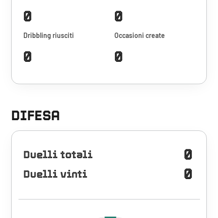
0
0
Dribbling riusciti
Occasioni create
0
0
DIFESA
0
Duelli totali
0
Duelli vinti