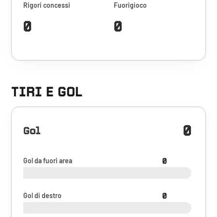
Rigori concessi
Fuorigioco
0
0
TIRI E GOL
0
Gol
Gol da fuori area
0
Gol di destro
0