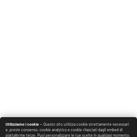
Utilizziamo i cookie
— Questo sito utilizza cookie strettamente necessari
e, previo consenso, cookie analytics e cookie rilasciati dagli embed di
piattaforme terze. Puoi personalizzare le tue scelte in qualsiasi momento.