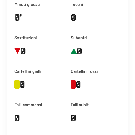
Minuti giocati
Tocchi
0'
0
Sostituzioni
Subentri
0
0
Cartellini gialli
Cartellini rossi
0
0
Falli commessi
Falli subiti
0
0