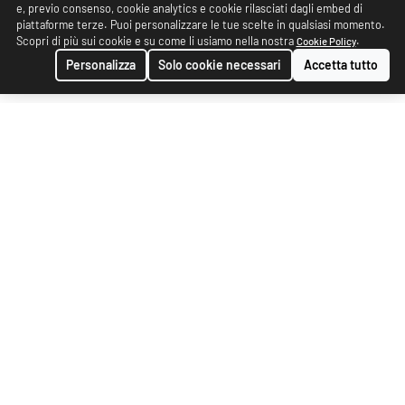
e, previo consenso, cookie analytics e cookie rilasciati dagli embed di
piattaforme terze. Puoi personalizzare le tue scelte in qualsiasi momento.
Scopri di più sui cookie e su come li usiamo nella nostra
.
Cookie Policy
Personalizza
Solo cookie necessari
Accetta tutto