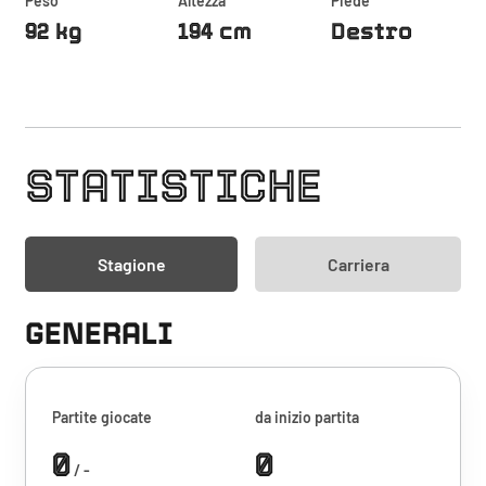
Peso
Altezza
Piede
92 kg
194 cm
Destro
STATISTICHE
Stagione
Carriera
GENERALI
Partite giocate
da inizio partita
0
0
/ -