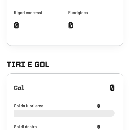
Rigori concessi
Fuorigioco
0
0
TIRI E GOL
0
Gol
Gol da fuori area
0
Gol di destro
0