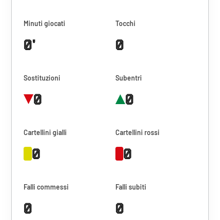
Minuti giocati
Tocchi
0'
0
Sostituzioni
Subentri
0
0
Cartellini gialli
Cartellini rossi
0
0
Falli commessi
Falli subiti
0
0