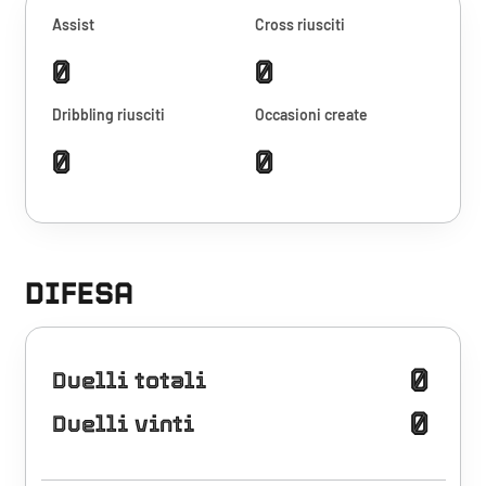
Assist
Cross riusciti
0
0
Dribbling riusciti
Occasioni create
0
0
DIFESA
0
Duelli totali
0
Duelli vinti