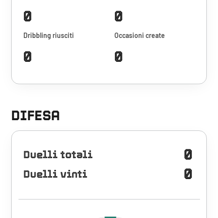
0
0
Dribbling riusciti
Occasioni create
0
0
DIFESA
0
Duelli totali
0
Duelli vinti