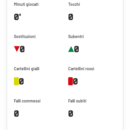
Minuti giocati
Tocchi
0'
0
Sostituzioni
Subentri
0
0
Cartellini gialli
Cartellini rossi
0
0
Falli commessi
Falli subiti
0
0