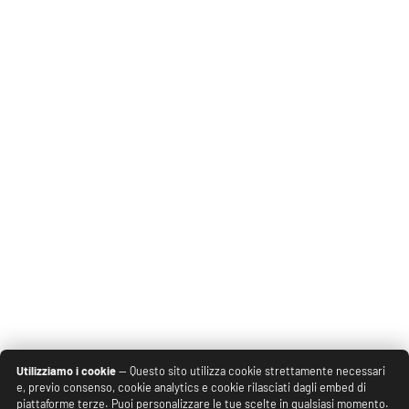
Utilizziamo i cookie
— Questo sito utilizza cookie strettamente necessari
e, previo consenso, cookie analytics e cookie rilasciati dagli embed di
piattaforme terze. Puoi personalizzare le tue scelte in qualsiasi momento.