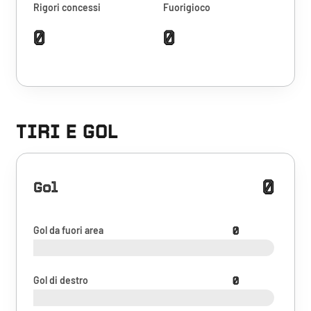
Rigori concessi
Fuorigioco
0
0
TIRI E GOL
0
Gol
Gol da fuori area
0
Gol di destro
0