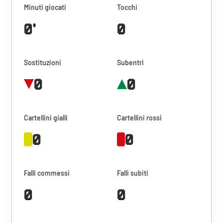
Minuti giocati
Tocchi
0'
0
Sostituzioni
Subentri
0
0
Cartellini gialli
Cartellini rossi
0
0
Falli commessi
Falli subiti
0
0