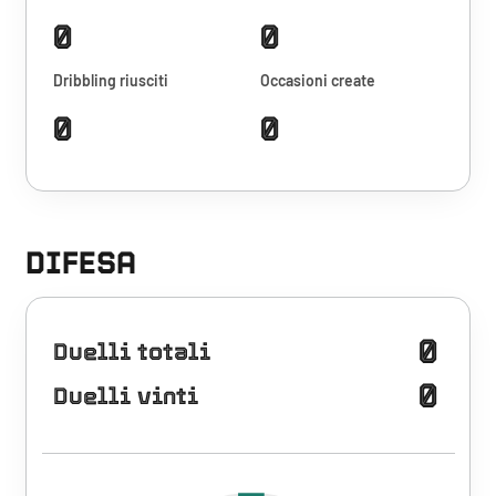
0
0
Dribbling riusciti
Occasioni create
0
0
DIFESA
0
Duelli totali
0
Duelli vinti