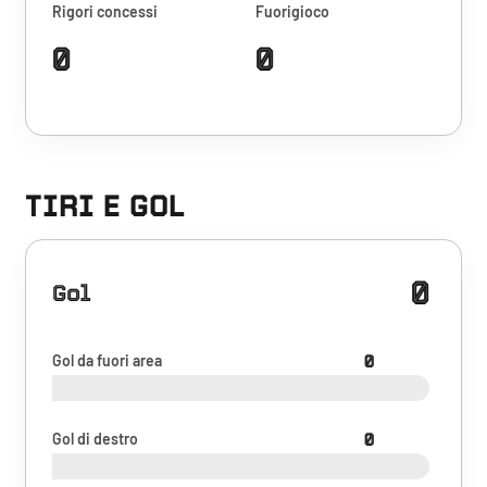
Rigori concessi
Fuorigioco
0
0
TIRI E GOL
0
Gol
Gol da fuori area
0
Gol di destro
0