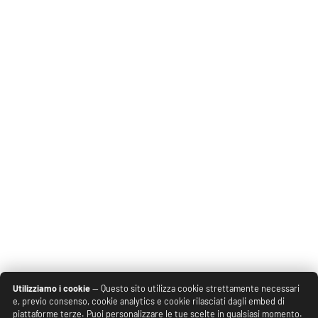
Utilizziamo i cookie
— Questo sito utilizza cookie strettamente necessari
e, previo consenso, cookie analytics e cookie rilasciati dagli embed di
piattaforme terze. Puoi personalizzare le tue scelte in qualsiasi momento.