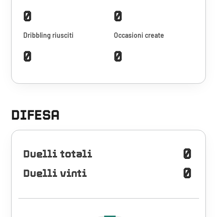
0
0
Dribbling riusciti
Occasioni create
0
0
DIFESA
0
Duelli totali
0
Duelli vinti