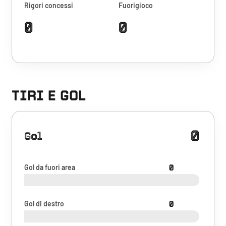
Rigori concessi
Fuorigioco
0
0
TIRI E GOL
0
Gol
Gol da fuori area
0
Gol di destro
0