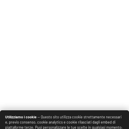
Utilizziamo i cookie
— Questo sito utilizza cookie strettamente necessari
e, previo consenso, cookie analytics e cookie rilasciati dagli embed di
piattaforme terze. Puoi personalizzare le tue scelte in qualsiasi momento.