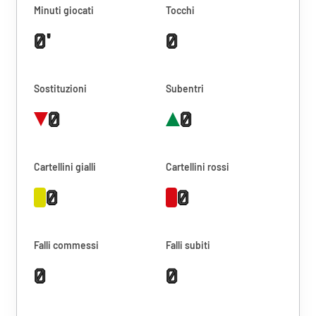
Minuti giocati
Tocchi
0'
0
Sostituzioni
Subentri
0
0
Cartellini gialli
Cartellini rossi
0
0
Falli commessi
Falli subiti
0
0