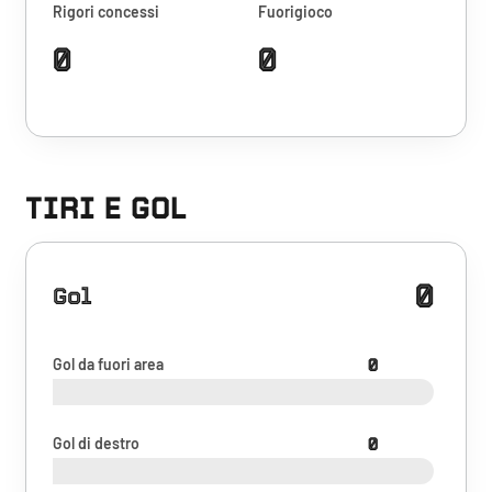
Rigori concessi
Fuorigioco
0
0
TIRI E GOL
0
Gol
Gol da fuori area
0
Gol di destro
0