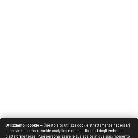
Utilizziamo i cookie
— Questo sito utilizza cookie strettamente necessari
e, previo consenso, cookie analytics e cookie rilasciati dagli embed di
piattaforme terze. Puoi personalizzare le tue scelte in qualsiasi momento.