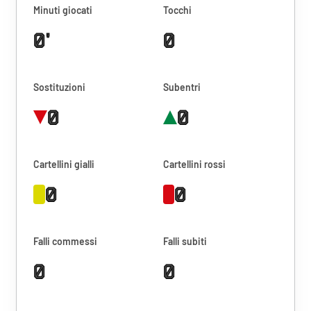
Minuti giocati
Tocchi
0'
0
Sostituzioni
Subentri
0
0
Cartellini gialli
Cartellini rossi
0
0
Falli commessi
Falli subiti
0
0