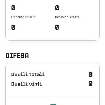
0
0
Dribbling riusciti
Occasioni create
0
0
DIFESA
0
Duelli totali
0
Duelli vinti