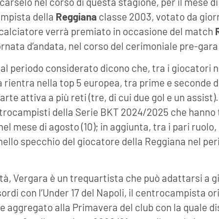
icarselo nel corso di questa stagione, per il mese d
ampista della
Reggiana
classe 2003, votato da giorn
l calciatore verrà premiato in occasione del match
rnata d’andata, nel corso del cerimoniale pre-gara
 al periodo considerato dicono che, tra i giocatori na
 rientra nella top 5 europea, tra prime e seconde di
te attiva a più reti (tre, di cui due gol e un assist
entrocampisti della Serie BKT 2024/2025 che hanno 
nel mese di agosto (10); in aggiunta, tra i pari ruolo
i nello specchio del giocatore della Reggiana nel per
ità, Vergara è un trequartista che può adattarsi a 
ordi con l’Under 17 del Napoli, il centrocampista ori
 aggregato alla Primavera del club con la quale dis