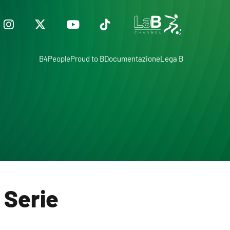
B4People
Proud to B
Documentazione
Lega B
 Serie