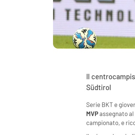
Il centrocampis
Südtirol
Serie BKT e giove
MVP
assegnato al 
campionato, e ric