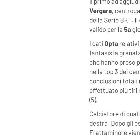
Il primo ad aggiud
Vergara
, centroc
della Serie BKT. I
valido per la
5a
gio
I dati
Opta
relativi
fantasista granata
che hanno preso par
nella top 3 dei c
conclusioni totali 
effettuato più tir
(5).
Calciatore di qual
destra. Dopo gli es
Frattaminore viene