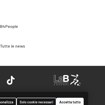
B4People
Tutte le news
sonalizza
Solo cookie necessari
Accetta tutto
Area riservata società
©
2026 LNPB