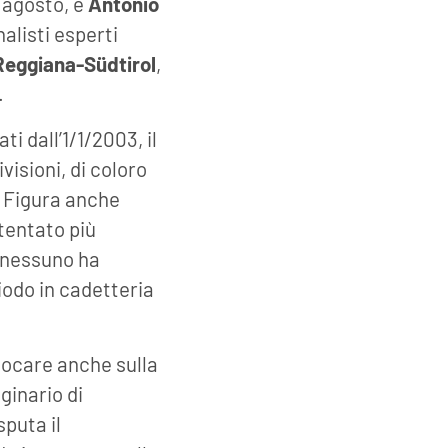
i agosto, è
Antonio
alisti esperti
Reggiana-Südtirol
,
.
ti dall’1/1/2003, il
visioni, di coloro
). Figura anche
tentato più
, nessuno ha
iodo in cadetteria
giocare anche sulla
ginario di
puta il