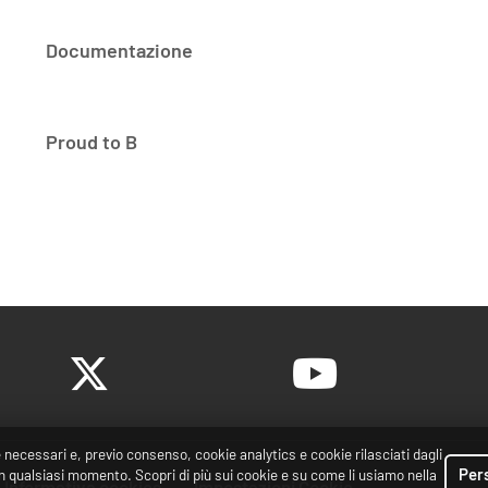
Documentazione
Proud to B
necessari e, previo consenso, cookie analytics e cookie rilasciati dagli
Per
n qualsiasi momento. Scopri di più sui cookie e su come li usiamo nella
Informativa cookies
Impostazioni Cookie