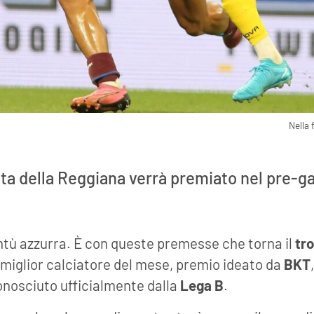
Nella 
ta della Reggiana verrà premiato nel pre-g
ntù azzurra. È con queste premesse che torna il
tr
miglior calciatore del mese, premio ideato da
BKT
onosciuto ufficialmente dalla
Lega B
.