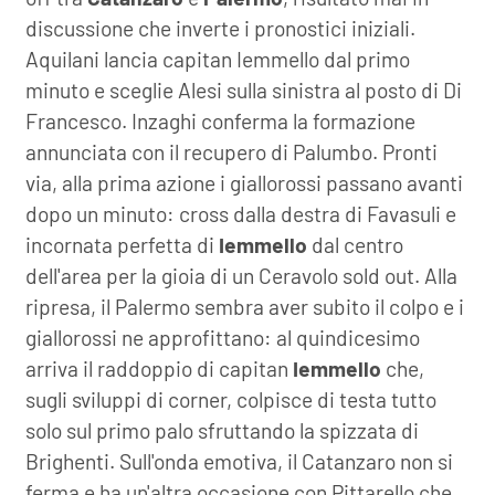
discussione che inverte i pronostici iniziali.
Aquilani lancia capitan Iemmello dal primo
minuto e sceglie Alesi sulla sinistra al posto di Di
Francesco. Inzaghi conferma la formazione
annunciata con il recupero di Palumbo. Pronti
via, alla prima azione i giallorossi passano avanti
dopo un minuto: cross dalla destra di Favasuli e
incornata perfetta di
Iemmello
dal centro
dell'area per la gioia di un Ceravolo sold out. Alla
ripresa, il Palermo sembra aver subito il colpo e i
giallorossi ne approfittano: al quindicesimo
arriva il raddoppio di capitan
Iemmello
che,
sugli sviluppi di corner, colpisce di testa tutto
solo sul primo palo sfruttando la spizzata di
Brighenti. Sull'onda emotiva, il Catanzaro non si
ferma e ha un'altra occasione con Pittarello che