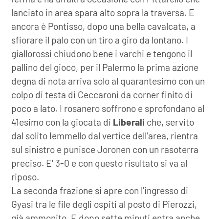
lanciato in area spara alto sopra la traversa. E
ancora è Pontisso, dopo una bella cavalcata, a
sfiorare il palo con un tiro a giro da lontano. I
giallorossi chiudono bene i varchi e tengono il
pallino del gioco, per il Palermo la prima azione
degna di nota arriva solo al quarantesimo con un
colpo di testa di Ceccaroni da corner finito di
poco a lato. I rosanero soffrono e sprofondano al
41esimo con la giocata di
Liberali
che, servito
dal solito Iemmello dal vertice dell'area, rientra
sul sinistro e punisce Joronen con un rasoterra
preciso. E' 3-0 e con questo risultato si va al
riposo.
La seconda frazione si apre con l'ingresso di
Gyasi tra le file degli ospiti al posto di Pierozzi,
già ammonito. E dopo sette minuti entra anche