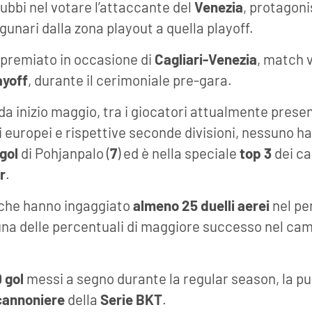
ubbi nel votare l’attaccante del
Venezia
, protagoni
gunari dalla zona playout a quella playoff.
à premiato in occasione di
Cagliari-Venezia
, match v
ayoff
, durante il cerimoniale pre-gara.
 da inizio maggio, tra i giocatori attualmente prese
 europei e rispettive seconde divisioni, nessuno h
gol
di Pohjanpalo (
7
) ed è nella speciale
top 3
dei ca
r
.
i che hanno ingaggiato
almeno 25 duelli aerei
nel pe
una delle percentuali di maggiore successo nel ca
9 gol
messi a segno durante la regular season, la p
cannoniere
della
Serie BKT
.