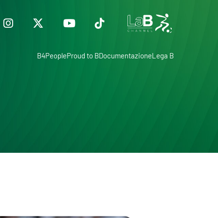
B4People
Proud to B
Documentazione
Lega B