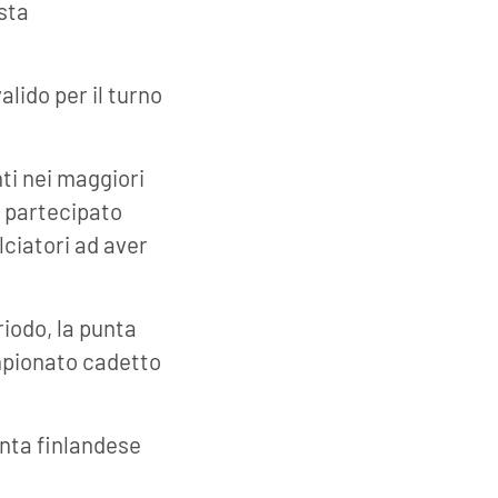
sta
alido per il turno
nti nei maggiori
a partecipato
lciatori ad aver
riodo, la punta
mpionato cadetto
unta finlandese