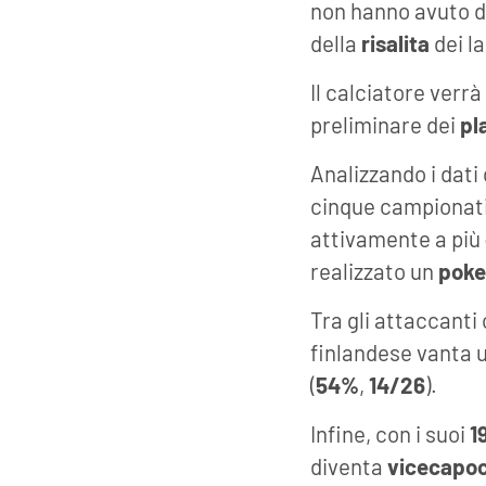
non hanno avuto d
della
risalita
dei la
Il calciatore verr
preliminare dei
pl
Analizzando i dati
cinque campionati
attivamente a più
realizzato un
poke
Tra gli attaccant
finlandese vanta 
(
54%
,
14/26
).
Infine, con i suoi
1
diventa
vicecapo