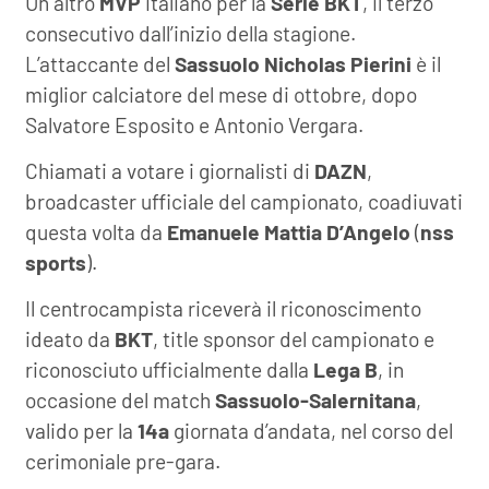
Un altro
MVP
italiano per la
Serie BKT
, il terzo
consecutivo dall’inizio della stagione.
L’attaccante del
Sassuolo Nicholas Pierini
è il
miglior calciatore del mese di ottobre, dopo
Salvatore Esposito e Antonio Vergara.
Chiamati a votare i giornalisti di
DAZN
,
broadcaster ufficiale del campionato, coadiuvati
questa volta da
Emanuele Mattia D’Angelo
(
nss
sports
).
Il centrocampista riceverà il riconoscimento
ideato da
BKT
, title sponsor del campionato e
riconosciuto ufficialmente dalla
Lega B
, in
occasione del match
Sassuolo-Salernitana
,
valido per la
14a
giornata d’andata, nel corso del
cerimoniale pre-gara.