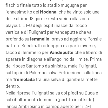
fischio finale tutto lo stadio mugugna per
l'ennesimo ko del
Modena
, che ha vinto solo una
delle ultime 18 gare e resta vicino alla zona
playout. L'1-0 degli ospiti nasce dal tocco
verticale di Fulignati per Vandeputte che va
profondo su
Iemmello
, bravo ad aggirare Ponsi e
battere Seculin. Il raddoppio è a parti inverse,
tacco di Iemmello per
Vandeputte
che è libero di
sparare in diagonale all'angolino dal limite. Prima
del riposo Santomo da sinistra, male Fulignati,
sul tap in di Palumbo salva Petriccione sulla linea
ma
Tremolada
fra una selva di gambe la mette
dentro.
Nella ripresa Fulignati salva coi piedi su Duca e
sul ribaltamento Iemmello (partito in offside)
lancia Ambrosino in campo aperto per il 3-1